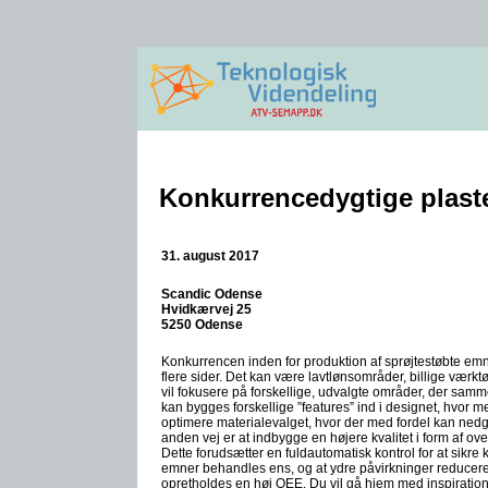
Konkurrencedygtige plas
31. august 2017
Scandic Odense
Hvidkærvej 25
5250 Odense
Konkurrencen inden for produktion af sprøjtestøbte emne
flere sider. Det kan være lavtlønsområder, billige værk
vil fokusere på forskellige, udvalgte områder, der samm
kan bygges forskellige ”features” ind i designet, hvor m
optimere materialevalget, hvor der med fordel kan nedgra
anden vej er at indbygge en højere kvalitet i form af 
Dette forudsætter en fuldautomatisk kontrol for at sikre k
emner behandles ens, og at ydre påvirkninger reducere
opretholdes en høj OEE. Du vil gå hjem med inspiration ti