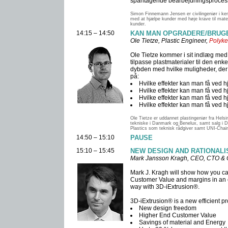
spåntagende bearbejdningsprocesse
Simon Finnemann Jensen er civilingeniør i ke
med at hjælpe kunder med høje krave til mater
kunder.
14:15 – 14:50
KAN MAN OPGRADERE/BRUGE 
Ole Tietze, Plastic Engineer,
Polyke
Ole Tietze kommer i sit indlæg med 
tilpasse plastmaterialer til den enk
dybden med hvilke muligheder, der er
på:
Hvilke effekter kan man få ved h
Hvilke effekter kan man få ved h
Hvilke effekter kan man få ved h
Hvilke effekter kan man få ved h
Ole Tietze er uddannet plastingeniør fra Hels
tekniske i Danmark og Benelux, samt salg i D
Plastics som teknisk rådgiver samt UNI-Chain
14:50 – 15:10
PAUSE
15:10 – 15:45
NEW DESIGN AND RATIONALISA
Mark Jansson Kragh, CEO, CTO &
Mark J. Kragh will show how you c
Customer Value and margins in an e
way with 3D-iExtrusion®.
3D-iExtrusion® is a new efficient p
New design freedom
Higher End Customer Value
Savings of material and Energy