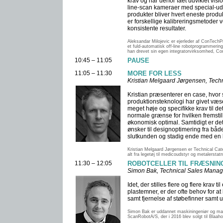
krav og har derfor fået udviklet vis
line-scan kameraer med special-udvi
produkter bliver hvert eneste produ
er forskellige kalibreringsmetoder v
konsistente resultater.
Aleksandar Milojevic er ejerleder af ConTechPr
et fuld-automatisk off-line robotprogrammerin
han drevet sin egen integratorvirksomhed, ConT
10:45 – 11:05
PAUSE
11:05 – 11:30
MORE FOR LESS
Kristian Melgaard Jørgensen, Tech
Kristian præsenterer en case, hvor s
produktionsteknologi har givet væs
meget høje og specifikke krav til de
normale grænse for hvilken fremstil
økonomisk optimal. Samtidigt er det 
ønsker til designoptimering fra bå
slutkunden og stadig ende med en 
Kristian Melgaard Jørgensen er Technical Cat
alt fra legetøj til medicoudstyr og metalerstatn
11:30 – 12:05
ROBOTCELLER TIL FRÆSNIN
Simon Bak, Technical Sales Manag
Idet, der stilles flere og flere krav t
plastemner, er der ofte behov for a
samt fjernelse af støbefinner samt 
Simon Bak er uddannet maskiningeniør og mas
ScanRobotA/S, der i 2016 blev solgt til Blaaho