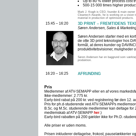
Up to 80 % lower process cost t
500-15 000 times higher producti
Mark J. Kragh is CEO, founder & main owner o
Cleantech Awards, he is working on a vision t
material in production of optimised products.
15:45 – 16:20
3D PRINT – FREMTIDENS TE
Søren Andersen, Sales & Marketin
Søren Andersen starter med en kort
de otte 3D print teknologier hos D
formål, at deres kunder og DAVINCI
produktivitetsvisioner, muligheder o
Søren Andersen har en baggrund som værktøjs
produktion.
16:20 – 16:25
AFRUNDING
Pris
Medlemmer af ATV-SEMAPP eller en af vores markedsfør
Ikke-medlemmer: 2.775 kr.
Early-bird rabat på 200 kr. ved registrering før den 12. 
Pris for ph.d-studerende ved ATV-SEMAPPs medlemsorga
B.Sc. og M.Sc. studerende medlemmer kan deltage for 2
medlemskab af ATV-SEMAPP
her
.)
Early-bird rabatten på 200 gælder ikke for Ph.D.-stud
Alle priser er uden moms.
Prisen inkluderer deltagelse, frokost, pauselækkerier 