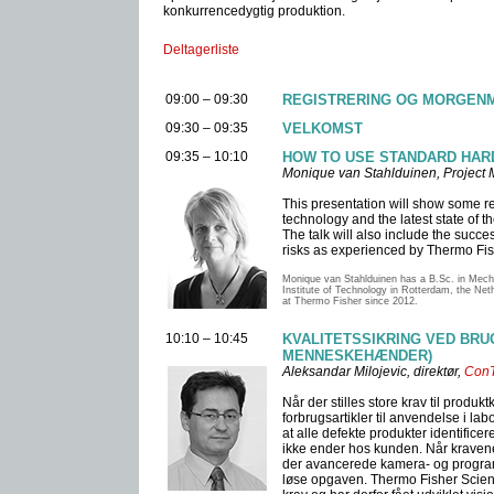
konkurrencedygtig produktion.
Deltagerliste
09:00 – 09:30
REGISTRERING OG MORGEN
09:30 – 09:35
VELKOMST
09:35 – 10:10
HOW TO USE STANDARD HAR
Monique van Stahlduinen, Project
This presentation will show some re
technology and the latest state of t
The talk will also include the succe
risks as experienced by Thermo Fish
Monique van Stahlduinen has a B.Sc. in Mecha
Institute of Technology in Rotterdam, the Net
at Thermo Fisher since 2012.
10:10 – 10:45
KVALITETSSIKRING VED BRU
MENNESKEHÆNDER)
Aleksandar Milojevic, direktør,
ConT
Når der stilles store krav til produkt
forbrugsartikler til anvendelse i lab
at alle defekte produkter identificer
ikke ender hos kunden. Når kravene
der avancerede kamera- og program
løse opgaven. Thermo Fisher Scienti