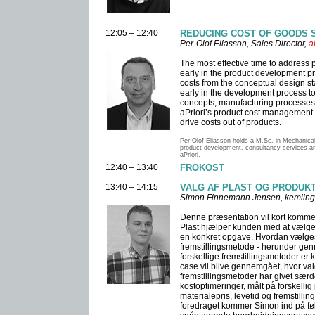
12:05 – 12:40
REDUCING COST OF GOODS S
Per-Olof Eliasson, Sales Director,
a
The most effective time to address 
early in the product development pr
costs from the conceptual design s
early in the development process to
concepts, manufacturing processes 
aPriori’s product cost management p
drive costs out of products.
Per-Olof Eliasson holds a M.Sc. in Mechanical
product development, consultancy services a
aPriori.
12:40 – 13:40
FROKOST
13:40 – 14:15
VALG AF PLAST OG PRODUK
Simon Finnemann Jensen, kemiing
Denne præsentation vil kort komme
Plast hjælper kunden med at vælge 
en konkret opgave. Hvordan vælges
fremstillingsmetode - herunder ge
forskellige fremstillingsmetoder er
case vil blive gennemgået, hvor val
fremstillingsmetoder har givet sær
kostoptimeringer, målt på forskelli
materialepris, levetid og fremstill
foredraget kommer Simon ind på føl