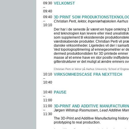
09:30
VELKOMST
–
09:40
09:40
3D PRINT SOM PRODUKTIONSTEKNOLOG
–
Christian Perti, lektor, Ingeniørhøjskolen Aarhus
10:10
Der har i de seneste år været en hype omkring 3D
end teknologien kan levere eller med urealistisk
som supplement til eksisterende produktionstekn
værdiskabende produkter. Christian Perti vil pr
danske virksomheder. Ligeledes vil der i sama
Ved topologioptimering af emnegeometrier er det
dermed produktionstiden for 3D printede emner
masse af et emne have en stor positiv indflydels
gitterstrukturer er det muligt at ændre emners 
Christian Perti er lektor på Aarhus University School of Enginee
10:10
VIRKSOMHEDSCASE FRA NEXTTECH
–
10:40
10:40
PAUSE
–
11:00
11:00
3D-PRINT AND ADDITIVE MANUFACTURI
–
Jørgen Wilstrup Rasmussen, Lead Additive Man
11:30
The 3D-Print and Additive Manufacturing history 
prototyping to real production.