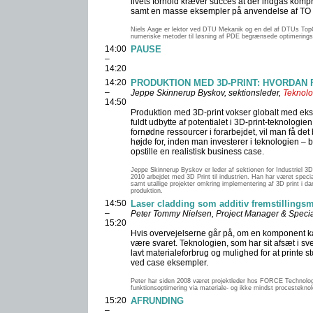
livets forhold kræver succes at der indgås kom
samt en masse eksempler på anvendelse af TO og 3
Niels Aage er lektor ved DTU Mekanik og en del af DTUs TopOp
numeriske metoder til løsning af PDE begrænsede optimeringspr
14:00
PAUSE
–
14:20
14:20
PRODUKTION MED 3D-PRINT: HVORDAN
–
Jeppe Skinnerup Byskov, sektionsleder,
Teknolog
14:50
Produktion med 3D-print vokser globalt med eksp
fuldt udbytte af potentialet i 3D-print-teknologi
fornødne ressourcer i forarbejdet, vil man få det
højde for, inden man investerer i teknologien – b
opstille en realistisk business case.
Jeppe Skinnerup Byskov er leder af sektionen for Industriel 3D 
2010 arbejdet med 3D Print til industrien. Han har været specia
samt utallige projekter omkring implementering af 3D print i d
produktion.
14:50
Laser cladding som additiv fremstillings
–
Peter Tommy Nielsen, Project Manager & Specia
15:20
Hvis overvejelserne går på, om en komponent ka
være svaret. Teknologien, som har sit afsæt i sv
lavt materialeforbrug og mulighed for at printe s
ved case eksempler.
Peter har siden 2008 været projektleder hos FORCE Technology 
funktionsoptimering via materiale- og ikke mindst procesteknolog
15:20
AFRUNDING
–