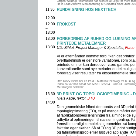
Jørgen Wilstrup Rasmussen has worked at Lego for more than 
He is Lead Additive Manufacturing at Grundfos since June 201
11:30
RUNDVISNING HOS NEXTTECH
-
12:00
12:00
FROKOST
–
13:00
13:00
FORBEDRING AF RUHED OG LUKNING AF
–
PRINTEDE METALEMNER
13:30
Uffe Bihlet, Project Manager & Specialist,
Force
Vi er efterhånden kommet forbi ”kan det printes” og 
overfladefinish er der store variationer, som b
printede emner kan derudover være ganske porøs
konventionelle samt nye metoder er det muligt at
foredrag viser resultater fra eksperimentelle stud
Uffe Ditlev Bihlet har en Ph.d. i Materialeteknologi fra DTU o
Inden da var han ansat hos MAN Diesel & Turbo SE i udvikling
Metallurgisk Selskab”.
13:30
3D PRINT OG TOPOLOGIOPTIMERING - 
–
Niels Aage, lektor,
DTU
14:00
Den geometriske frihed der opnås ved 3D print
topologioptimering (TO), er på mange måder det 
af fabrikationsbegrænsninger fra almindelige sub
udbytte af optimeringen til næsten ingenting. På
fremstille utroligt komplekse geometrier; så ko
faktiske egenskaber. Så at TO og 3D print hurtigt
og fabrikationsproblemer løst ved at blande TO me