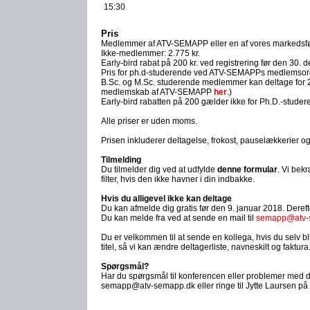
15:30
Pris
Medlemmer af ATV-SEMAPP eller en af vores markedsfør
Ikke-medlemmer: 2.775 kr.
Early-bird rabat på 200 kr. ved registrering før den 30.
Pris for ph.d-studerende ved ATV-SEMAPPs medlemsorga
B.Sc. og M.Sc. studerende medlemmer kan deltage for 2
medlemskab af ATV-SEMAPP
her
.)
Early-bird rabatten på 200 gælder ikke for Ph.D.-stud
Alle priser er uden moms.
Prisen inkluderer deltagelse, frokost, pauselækkerier 
Tilmelding
Du tilmelder dig ved at udfylde
denne formular
. Vi bekr
filter, hvis den ikke havner i din indbakke.
Hvis du alligevel ikke kan deltage
Du kan afmelde dig gratis før den 9. januar 2018. Dereft
Du kan melde fra ved at sende en mail til
semapp@atv-
Du er velkommen til at sende en kollega, hvis du selv 
titel, så vi kan ændre deltagerliste, navneskilt og faktura
Spørgsmål?
Har du spørgsmål til konferencen eller problemer med 
semapp@atv-semapp.dk eller ringe til Jytte Laursen på