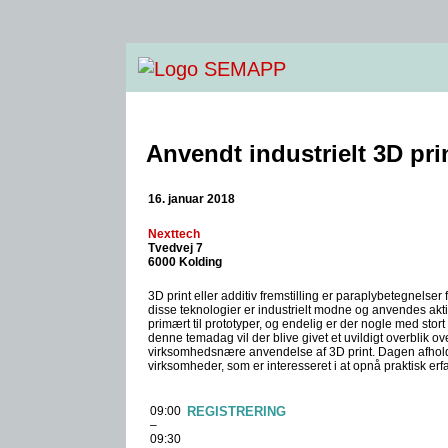
Anvendt industrielt 3D pri
16. januar 2018
Nexttech
Tvedvej 7
6000 Kolding
3D print eller additiv fremstilling er paraplybetegnelser 
disse teknologier er industrielt modne og anvendes akti
primært til prototyper, og endelig er der nogle med sto
denne temadag vil der blive givet et uvildigt overblik o
virksomhedsnære anvendelse af 3D print. Dagen afhold
virksomheder, som er interesseret i at opnå praktisk erfa
09:00
REGISTRERING
–
09:30