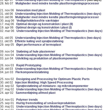
11. apr 07
Understanding Injection Molding of Thermoplastics
(two days)
28. feb 07
Muligheder med mindre kendte plastformgivningsprocesser
21. nov 06
Innovation med plast
31. okt 06
Understanding Injection Molding of Thermoplastics (two days)
10. okt 06
Muligheder med mindre kendte plastformgivningsprocesser
30. aug 06
Vedligeholdelsesfrie værktøjer
17. maj 06
Optimal design og konstruktion i plast (II)
19. apr 06
Optimal design og konstruktion i plast (I)
02. mar 06
Understanding Injection Molding of Thermoplastics (two days)
31. okt 05
Understanding Injection Molding of Thermoplastics (two days)
11. okt 05
Effektiv køling ved sprøjtestøbning
29. sep 05
Øget performance af termoplast
09. nov 04
Støbning af hule plastemner
02. nov 04
Understanding Injection Molding of Thermoplastics
(two days)
03. jun 04
Udvikling og produktion af plastkomponenter
26. nov 03
Rapid Prototyping
28. okt 03
Understanding Injection Molding of Thermoplastics (two days)
04. jun 03
Flerkomponentstøbning
25. nov 02
Designing and Processing for Optimum Plastic Parts
30. okt 02
Injection Molding: High Speed Processing
18. sep 02
Sprøjtestøbning af miniature- og mikrokomponenter
27. maj 02
Understanding Injection Molding of Thermoplastics (two days)
24. apr 02
Sammenføjning af/med plast
14. nov 01
Polymer trends
25. sep 01
Hurtig fremstiolling af småserieproduktion
30. maj 01
Understanding Injection Molding of Thermoplastics (two days)