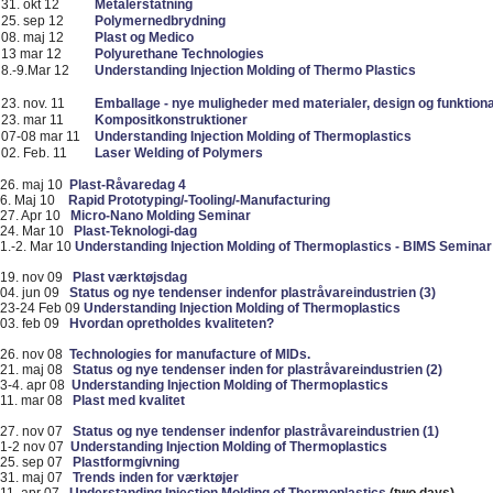
31. okt 12
Metalerstatning
25. sep 12
Polymernedbrydning
08. maj 12
Plast og Medico
13 mar
12
Polyurethane Technologies
8.-9.Mar 12
Understanding Injection Molding of Thermo Plastics
23. nov. 11
Emballage - nye muligheder med materialer, design og funktiona
23. mar 11
Kompositkonstruktioner
07-08 mar 11
Understanding Injection Molding of Thermoplastics
02. Feb. 11
Laser Welding of Polymers
26. maj 10
Plast-Råvaredag 4
6. Maj 10
Rapid Prototyping/-Tooling/-Manufacturing
27. Apr 10
Micro-Nano Molding Seminar
24. Mar 10
Plast-Teknologi-dag
1.-2. Mar 10
Understanding Injection Molding of Thermoplastics - BIMS Seminar
19. nov 09
Plast værktøjsdag
04. jun 09
Status og nye tendenser indenfor plastråvareindustrien (3)
23-24 Feb 09
Understanding Injection Molding of Thermoplastics
03. feb 09
Hvordan opretholdes kvaliteten?
26. nov 08
Technologies for manufacture of MIDs.
21. maj 08
Status og nye tendenser inden for plastråvareindustrien (2)
3-4. apr 08
Understanding Injection Molding of Thermoplastics
11. mar 08
Plast med kvalitet
27. nov 07
Status og nye tendenser indenfor plastråvareindustrien (1)
1-2 nov 07
Understanding Injection Molding of Thermoplastics
25. sep 07
Plastformgivning
31. maj 07
Trends inden for værktøjer