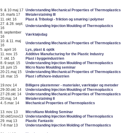
9. & 10 maj 17
Understanding Mechanical Properties of Thermoplastics
16. marts 17
Metalerstatning III
11. okt. 16
Plast & Tribologi - friktion og smøring i polymer
27. & 28. sept.
Understanding Injection Moulding of Thermoplastics
16
8. september
Værktøjsdag
16
10. & 11. maj
Understanding Mechanical Properties of Thermoplastics
16
5. april 16
Lys, plast & optik
11. nov. 15
Additive Manufacturing for the Plastic Industry
7. okt. 15
Plast i byggeindustrien
8.-9.sept. 15
Understanding Injection Moulding of Thermoplastics
18. juni 15
Micro Nano Moulding seminar
20-21.maj 15
Understanding Mechanical Properties of Thermoplastics
18. mar. 15
Plast i offshore-industrien
19.nov. 14
Billigere plastemner - materialer, værktøjer og metoder
29-30.okt. 14
Understanding Injection Moulding of Thermoplastics
27-28.okt. 14
Understanding Mechanical Properties of Thermoplastics
20.maj. 14
Metalerstatning II
4.-5.mar. 14
Mechanical Properties of Thermoplastics
13. nov. 13
MicroNano Molding Seminar
30.okt/1nov13
Understanding Injection Moulding of Thermoplastics
29. maj 13
Plastic Fantastic
7-8 mar 13
Understanding Injection Molding of Thermoplastics