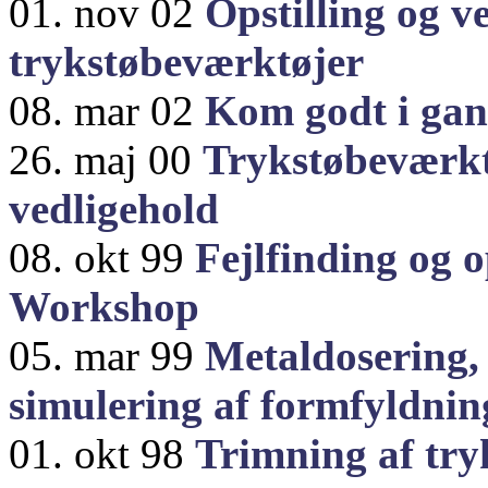
01. nov 02
Opstilling og v
trykstøbeværktøjer
08. mar 02
Kom godt i gan
26. maj 00
Trykstøbeværkt
vedligehold
08. okt 99
Fejlfinding og 
Workshop
05. mar 99
Metaldosering,
simulering af formfyldnin
01. okt 98
Trimning af try