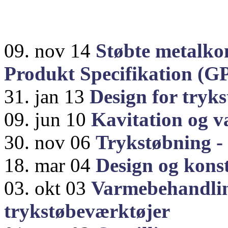
09. nov 14
Støbte metalk
Produkt Specifikation (GP
31. jan 13
Design for tryk
09. jun 10
Kavitation og v
30. nov 06
Trykstøbning - 
18. mar 04
Design og kons
03. okt 03
Varmebehandlin
trykstøbeværktøjer