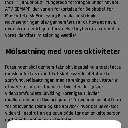
Indtil 1. januar 2024 fungerede foreningen under navnet
ATV-SEMAPP, der var en forkortelse for
Se
lskabet for
Ma
skinteknisk
P
roces- og
P
roduktionsteknik.
Navneændringen blev gennemført for at have et navn,
der giver en tydeligere forståelse for, hvem vi er samt for
vores identitet, mission og værdier.
Målsætning med vores aktiviteter
Foreningen skal gennem teknisk videndeling understøtte
dansk industris evne til at skabe værdi i det danske
samfund. Målsætningen med foreningens aktiviteter er
at være forum for faglige aktiviteter, der gavner
vidensamfundets udvikling. Forenigen tilbyder
medlemmer og aktive brugere af foreningen en platform
for et levende teknologiske netværk, hvor der udveksles
viden til inspiration og gavn både for den enkelte person
og for virksomheders aktiviteter.