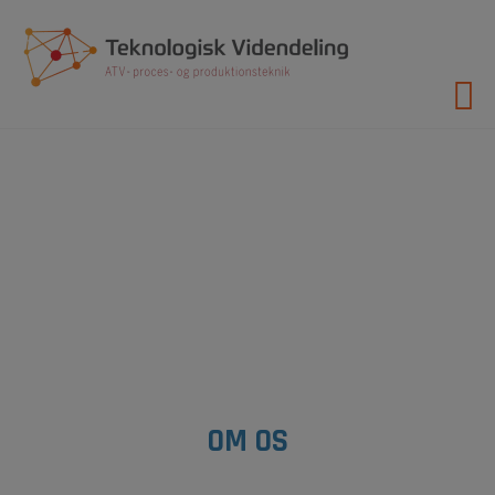
Hop
til
indholdet
OM OS