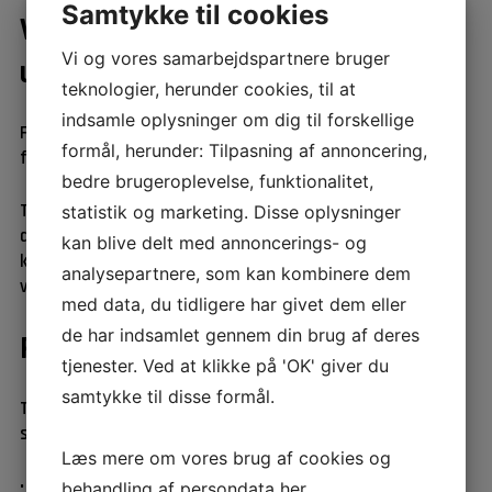
Samtykke til cookies
Vi er en non-profit forening og
Vi og vores samarbejdspartnere bruger
uafhængige
teknologier, herunder cookies, til at
indsamle oplysninger om dig til forskellige
Foreningen er nonprofit og modtager ikke driftstilskud
formål, herunder: Tilpasning af annoncering,
fra det offentlige.
bedre brugeroplevelse, funktionalitet,
Teknologisk Videndeling finansieres gennem
statistik og marketing. Disse oplysninger
deltagerbetaling ved arrangementerne og faste årlige
kan blive delt med annoncerings- og
kontingenter fra medlemmerne, som er enkeltpersoner,
analysepartnere, som kan kombinere dem
virksomheder, universiteter og GTS-institutter.
med data, du tidligere har givet dem eller
de har indsamlet gennem din brug af deres
Foreningens struktur
tjenester. Ved at klikke på 'OK' giver du
samtykke til disse formål.
Teknologisk Videndeling er inddelt i tre grupper, som
samlet set dækker medlemmernes specialområder:
Læs mere om vores brug af cookies og
•
Overflade- og korrosionsteknologi
behandling af persondata
her
.