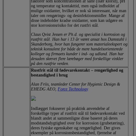
faktorer som koncentrationen af salte (især klorid), pH
og temperatur og kontakttid, men også indholdet af
mulige oxidanter, hvilket er nok så interessant, når man
taler om rengørings- og desinfektionsmidler. Mange af
disse indeholder kradse oxidanter, som kan udgøre en
stor korrosionsrisiko for det rustfri stål.
Claus Qvist Jessen er Ph.d. og specialist i korrosion og
rustfrit stål. Han har i 13 år været ansat hos Damstahl i
Skanderborg, hvor han fungerer som materialeekspert og
teknisk konsulent for både de mere handelsorienterede
kolleger og firmaets kunder i ind- og udland. Han har
desuden skrevet flere lærebøger med forskellige vinkler
på den rustfrie verden.
Rustfrit stål til fødevarekontakt – rengørlighed og
bestandighed i brug
Alan Friis, teamleder Center for Hygienic Design &
EHEDG AEO,
Force Technology
Indlægget fokuserer på praktisk anvendelse af
forskellige typer af rustfrit stål til fødevarekontakt ved
blandt andet at sammenligne disse baseret på deres
modstandsdygtighed over for korrosion (grubetæring),
deres fysiske egenskaber og rengørlighed. Der gives
eksempler på korrosionsbestandighed, fjernelse af