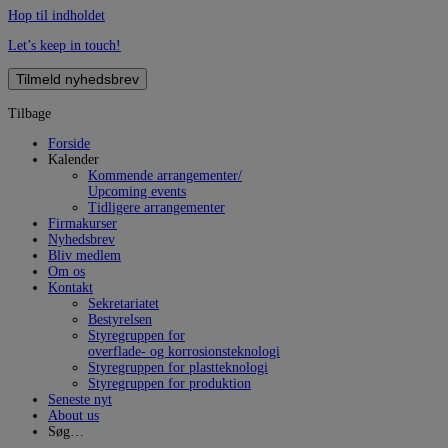
Hop til indholdet
Let’s keep in touch!
Tilmeld nyhedsbrev
Tilbage
Forside
Kalender
Kommende arrangementer/
Upcoming events
Tidligere arrangementer
Firmakurser
Nyhedsbrev
Bliv medlem
Om os
Kontakt
Sekretariatet
Bestyrelsen
Styregruppen for
overflade- og korrosionsteknologi
Styregruppen for plastteknologi
Styregruppen for produktion
Seneste nyt
About us
Søg…