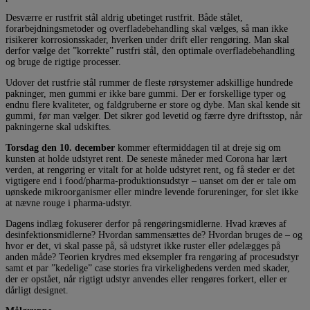
Desværre er rustfrit stål aldrig ubetinget rustfrit. Både stålet,
forarbejdningsmetoder og overfladebehandling skal vælges, så man ikke
risikerer korrosionsskader, hverken under drift eller rengøring. Man skal
derfor vælge det ”korrekte” rustfri stål, den optimale overfladebehandling
og bruge de rigtige processer.
Udover det rustfrie stål rummer de fleste rørsystemer adskillige hundrede
pakninger, men gummi er ikke bare gummi. Der er forskellige typer og
endnu flere kvaliteter, og faldgruberne er store og dybe. Man skal kende sit
gummi, før man vælger. Det sikrer god levetid og færre dyre driftsstop, når
pakningerne skal udskiftes.
Torsdag den 10. december
kommer eftermiddagen til at dreje sig om
kunsten at holde udstyret rent. De seneste måneder med Corona har lært
verden, at rengøring er vitalt for at holde udstyret rent, og få steder er det
vigtigere end i food/pharma-produktionsudstyr – uanset om der er tale om
uønskede mikroorganismer eller mindre levende forureninger, for slet ikke
at nævne rouge i pharma-udstyr.
Dagens indlæg fokuserer derfor på rengøringsmidlerne. Hvad kræves af
desinfektionsmidlerne? Hvordan sammensættes de? Hvordan bruges de – og
hvor er det, vi skal passe på, så udstyret ikke ruster eller ødelægges på
anden måde? Teorien krydres med eksempler fra rengøring af procesudstyr
samt et par ”kedelige” case stories fra virkelighedens verden med skader,
der er opstået, når rigtigt udstyr anvendes eller rengøres forkert, eller er
dårligt designet.