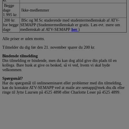
kr.
Begge
dage
Ikke-medlemmer
1.995 kr.
200 kr.
BSc og M.Sc studerende med studentermedlemskab af ATV-
for begge
SEMAPP (Studentermedlemskab er gratis. Læs evt. mere om
dage
medlemskab af ATV-SEMAPP
her
.
)
Alle priser er uden moms.
Tilmelder du dig før den 21. november sparer du 200 kr.
Bindende tilmelding
Din tilmelding er bindende, men du kan dog altid give din plads til en
kollega. Bare husk at give os besked, så vi ved, hvem vi skal byde
velkommen.
Spørgsmål?
Har du spørgsmål til onlineseminaret eller problemer med din tilmelding,
kan du kontakte ATV-SEMAPP ved at maile atv-semapp@mek.dtu.dk eller
ringe til Jytte Laursen på 4525 4898 eller Charlotte Leser på 4525 4899.