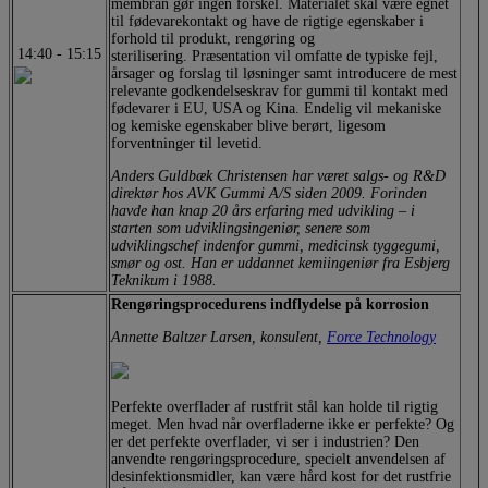
membran gør ingen forskel. Materialet skal være egnet
til fødevarekontakt og have de rigtige egenskaber i
forhold til produkt, rengøring og
14:40
-
15:15
sterilisering. Præsentation vil omfatte de typiske fejl,
årsager og forslag til løsninger samt introducere de mest
relevante godkendelseskrav for gummi til kontakt med
fødevarer i EU, USA og Kina. Endelig vil mekaniske
og kemiske egenskaber blive berørt, ligesom
forventninger til levetid.
Anders Guldbæk Christensen har været salgs- og R&D
direktør hos AVK Gummi A/S siden 2009. Forinden
havde han knap 20 års erfaring med udvikling – i
starten som udviklingsingeniør, senere som
udviklingschef indenfor gummi, medicinsk tyggegumi,
smør og ost. Han er uddannet kemiingeniør fra Esbjerg
Teknikum i 1988.
Rengøringsprocedurens indflydelse på korrosion
Annette Baltzer Larsen, konsulent,
Force Technology
Perfekte overflader af rustfrit stål kan holde til rigtig
meget. Men hvad når overfladerne ikke er perfekte? Og
er det perfekte overflader, vi ser i industrien? Den
anvendte rengøringsprocedure, specielt anvendelsen af
desinfektionsmidler, kan være hård kost for det rustfrie