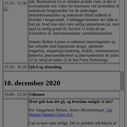
stål. Resultaterne fra et afsluttet projekt viser, at der er
15:15
-
15:50
overraskende stor risiko for korrosion ved anvendelse af
maksimale brugsværdier for de undersøgte
desinfektionsmidler og maksimalt tilladt indhold af
klorider i brugsvandet. I indlægget kommer der både et
bud på, hvad man skal være særlig opmærksom på, men
også en mulig grund til, hvorfor vi trods alt ser
forholdsvis få korrosionsskader i produktionsudstyr.
Annette Baltzer Larsen er uddannet mejeriingeniør og
har arbejdet med hygiejniske design, optimeret
rengøring, rengøringsvalidering, biofilm, termoresistente
bakterier, fødevaresikkerhed og fødevarekvalitet de sidste
22 år, heraf de sidste 12 år hos Force Technology.
15:50
-
16:20
Q&A og afrunding
10. december 2020
13.00
-
13.10
Velkomst
Hvor galt kan det gå, og hvordan undgår vi det?
Per Væggemose Nielsen, Senior Microbiologist,
Chr.
Hansen Natural Colors A/S
Lad os bare være ærlige. Det er sjældent udviklerne af