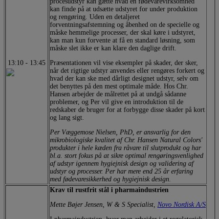
procesudstyr kan gætte hvad en fødevarevirksomhed
kan finde på at udsætte udstyret for under produktion
og rengøring. Uden en detaljeret
forventningsafstemning og åbenhed on de specielle og
måske hemmelige processer, der skal køre i udstyret,
kan man kun forvente at få en standard løsning, som
måske slet ikke er kan klare den daglige drift.
13:10
-
13:45
Præsentationen vil vise eksempler på skader, der sker,
når det rigtige udstyr anvendes eller rengøres forkert og
hvad der kan ske med dårligt designet udstyr, selv om
det benyttes på den mest optimale måde. Hos Chr.
Hansen arbejder de målrettet på at undgå sådanne
problemer, og Per vil give en introduktion til de
redskaber de bruger for at forbygge disse skader på kort
og lang sigt.
Per Væggemose Nielsen, PhD, er ansvarlig for den
mikrobiologiske kvalitet af Chr. Hansen Natural Colors'
produkter i hele kæden fra råvare til slutprodukt og har
bl.a. stort fokus på at sikre optimal rengøringsvenlighed
af udstyr igennem hygiejnisk design og validering af
udstyr og processer. Per har mere end 25 år erfaring
med fødevaresikkerhed og hygiejnisk design.
Krav til rustfrit stål i pharmaindustrien
Mette Bøjer Jensen, W & S Specialist,
Novo Nordisk A/S