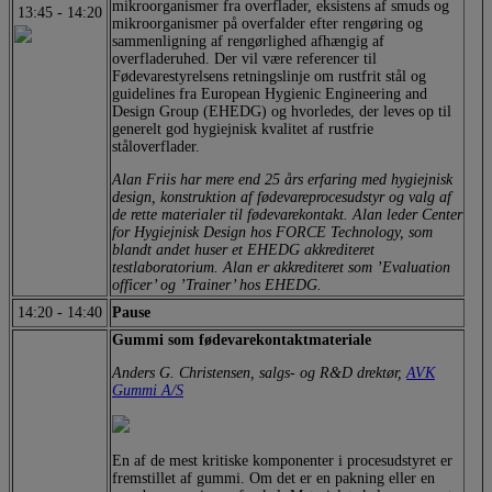
mikroorganismer fra overflader, eksistens af smuds og
13:45
-
14:20
mikroorganismer på overfalder efter rengøring og
sammenligning af rengørlighed afhængig af
overfladeruhed. Der vil være referencer til
Fødevarestyrelsens retningslinje om rustfrit stål og
guidelines fra European Hygienic Engineering and
Design Group (EHEDG) og hvorledes, der leves op til
generelt god hygiejnisk kvalitet af rustfrie
ståloverflader.
Alan Friis har mere end 25 års erfaring med hygiejnisk
design, konstruktion af fødevareprocesudstyr og valg af
de rette materialer til fødevarekontakt. Alan leder Center
for Hygiejnisk Design hos FORCE Technology, som
blandt andet huser et EHEDG akkrediteret
testlaboratorium. Alan er akkrediteret som ’Evaluation
officer’ og ’Trainer’ hos EHEDG.
14:20
-
14:40
Pause
Gummi som fødevarekontaktmateriale
Anders G. Christensen, salgs- og R&D drektør,
AVK
Gummi A/S
En af de mest kritiske komponenter i procesudstyret er
fremstillet af gummi. Om det er en pakning eller en