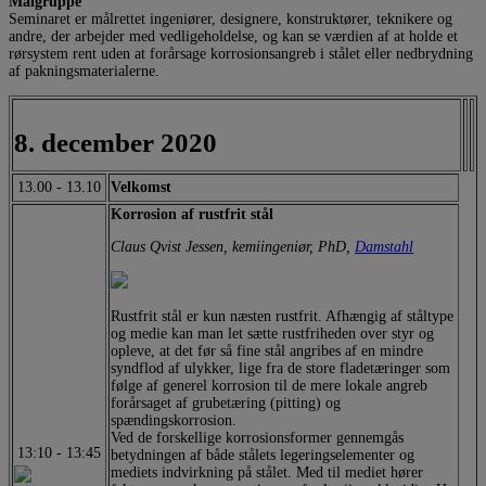
Målgruppe
Seminaret er målrettet ingeniører, designere, konstruktører, teknikere og
andre, der arbejder med vedligeholdelse, og kan se værdien af at holde et
rørsystem rent uden at forårsage korrosionsangreb i stålet eller nedbrydning
af pakningsmaterialerne.
8. december 2020
13.00
-
13.10
Velkomst
Korrosion af rustfrit stål
Claus Qvist Jessen, kemiingeniør, PhD,
Damstahl
Rustfrit stål er kun næsten rustfrit. Afhængig af ståltype
og medie kan man let sætte rustfriheden over styr og
opleve, at det før så fine stål angribes af en mindre
syndflod af ulykker, lige fra de store fladetæringer som
følge af generel korrosion til de mere lokale angreb
forårsaget af grubetæring (pitting) og
spændingskorrosion.
Ved de forskellige korrosionsformer gennemgås
13:10
-
13:45
betydningen af både stålets legeringselementer og
mediets indvirkning på stålet. Med til mediet hører