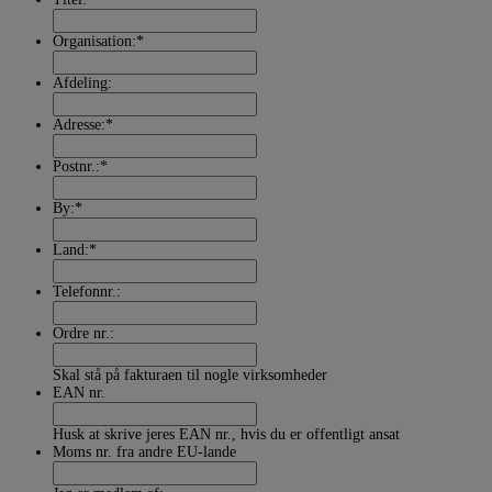
Organisation:
*
Afdeling:
Adresse:
*
Postnr.:
*
By:
*
Land:
*
Telefonnr.:
Ordre nr.:
Skal stå på fakturaen til nogle virksomheder
EAN nr.
Husk at skrive jeres EAN nr., hvis du er offentligt ansat
Moms nr. fra andre EU-lande