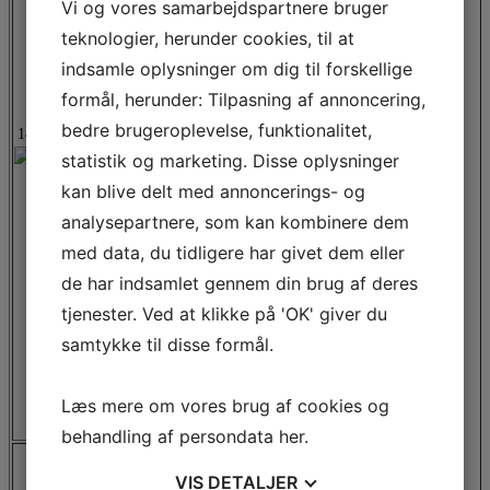
Vi og vores samarbejdspartnere bruger
men hygiejnisk design alene kan ikke sikre hygiejnen i
procesudstyret. Der skal rengøres og desinficeres –
teknologier, herunder cookies, til at
processer som potentielt har stor påvirkning af
indsamle oplysninger om dig til forskellige
materialerne. Moderne produktioner af fødevarer stiller
store krav til økonomi og miljøpåvirkning og derfor bør
formål, herunder: Tilpasning af annoncering,
hygiejne tænkes ind fra starten. Meget ofte bliver det
leverandøren af rengøringsmidlerne, som skal håndtere
bedre brugeroplevelse, funktionalitet,
14.55
-
15.30
kompromiserne.
statistik og marketing. Disse oplysninger
Indlægget vil belyse problemstillingerne omkring valg
og kombinationer af materialer i forhold til rengøring
kan blive delt med annoncerings- og
og desinfektion. Hvordan er moderne rengøringsmidler
analysepartnere, som kan kombinere dem
opbygget, og hvad betyder det i forhold til materialer?
Hvordan kan man på kort tid i laboratorier teste hvilken
med data, du tidligere har givet dem eller
effekt 10-30 års brug vil have på procesudstyret? Hvilke
muligheder er der for at optimere materialevalg?
de har indsamlet gennem din brug af deres
Lars Houborg er civilingeniør i kemi med fokus på
tjenester. Ved at klikke på 'OK' giver du
levnedsmiddelmikrobiologi og -produktion og startede i
samtykke til disse formål.
1986 hos Skandinavisk Henkel som anvendelsestekniker
til support af bl.a. fødevareindustrien. Han er siden
fortsat i virksomhedens udvikling via Henkel-Ecolab til
Ecolab i dag som Regional R&D/Application Manager
Læs mere om vores brug af cookies og
i Food & Beverage Division med ansvar for de nordiske
lande.
behandling af persondata
her
.
Rengøring i fødevareindustrien
VIS
DETALJER
Anette Granly Koch, faglig leder,
Teknologisk Institut