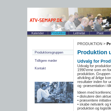
Kalender
Produktion
Letmetal
Plast
PRODUKTION >
Pr
Produktion 
Produktionsgruppen
Tidligere møder
Udvalg for Prod
Udvalg for produktio
Kontakt
1990'erne som en for
produktion. Gruppen 
afvikling af årlige k
resultater inden for 
og -præsentation i til
Ideen med konference
• diskutere den aktuel
• præsentere initiativ
• skabe netværk og 
produktion og logistik