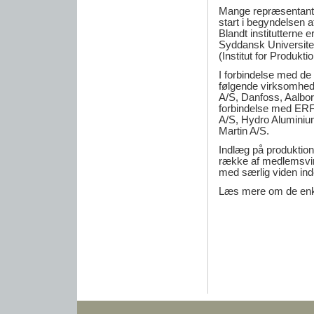
Mange repræsentante
start i begyndelsen a
Blandt institutterne e
Syddansk Universitet
(Institut for Produkt
I forbindelse med de
følgende virksomhed
A/S, Danfoss, Aalbor
forbindelse med ERF
A/S, Hydro Aluminiu
Martin A/S.
Indlæg på produktion
række af medlemsvi
med særlig viden ind
Læs mere om de enkel