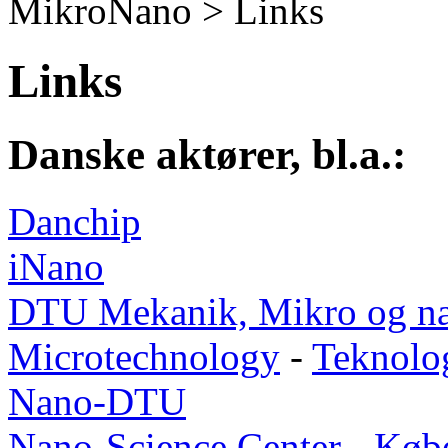
MikroNano >
Links
Links
Danske aktører, bl.a.:
Danchip
iNano
DTU Mekanik, Mikro og n
Microtechnology
-
Teknolog
Nano-DTU
Nano-Science Center - Køb