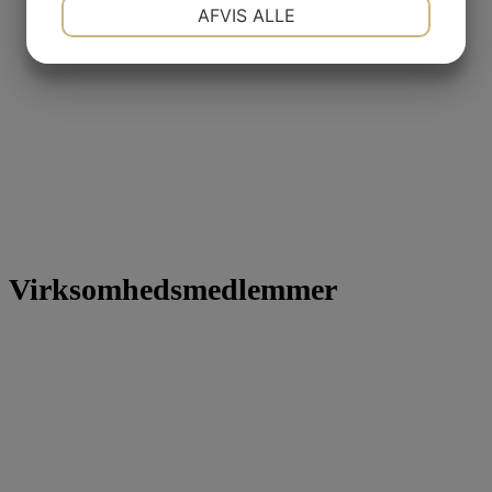
NØDVENDIGE
PRÆFERENCER
AFVIS ALLE
JA
NEJ
JA
NEJ
MARKETING
STATISTIK
Virksomhedsmedlemmer