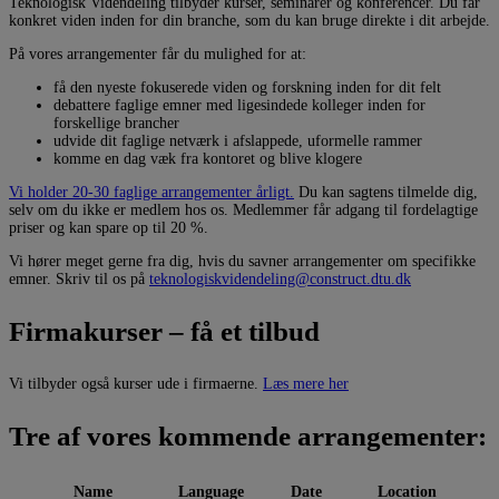
Teknologisk Videndeling tilbyder kurser, seminarer og konferencer. Du får
konkret viden inden for din branche, som du kan bruge direkte i dit arbejde.
På vores arrangementer får du mulighed for at:
få den nyeste fokuserede viden og forskning inden for dit felt
debattere faglige emner med ligesindede kolleger inden for
forskellige brancher
udvide dit faglige netværk i afslappede, uformelle rammer
komme en dag væk fra kontoret og blive klogere
Vi holder 20-30 faglige arrangementer årligt.
Du kan sagtens tilmelde dig,
selv om du ikke er medlem hos os. Medlemmer får adgang til fordelagtige
priser og kan spare op til 20 %.
Vi hører meget gerne fra dig, hvis du savner arrangementer om specifikke
emner. Skriv til os på
teknologiskvidendeling@
construct.dtu.dk
Firmakurser – få et tilbud
Vi tilbyder også kurser ude i firmaerne.
Læs mere her
Tre af vores kommende arrangementer:
Name
Language
Date
Location