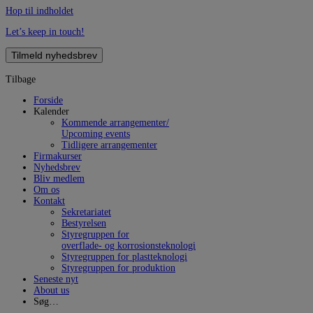
Hop til indholdet
Let’s keep in touch!
Tilmeld nyhedsbrev
Tilbage
Forside
Kalender
Kommende arrangementer/
Upcoming events
Tidligere arrangementer
Firmakurser
Nyhedsbrev
Bliv medlem
Om os
Kontakt
Sekretariatet
Bestyrelsen
Styregruppen for
overflade- og korrosionsteknologi
Styregruppen for plastteknologi
Styregruppen for produktion
Seneste nyt
About us
Søg…