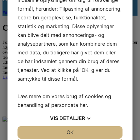
indsamle oplysninger om dig til forskellige
formål, herunder: Tilpasning af annoncering,
Få seneste nyt fra Teknologisk Videndeling
bedre brugeroplevelse, funktionalitet,
Om Teknologisk Videndeling
statistik og marketing. Disse oplysninger
kan blive delt med annoncerings- og
Foreningen Teknologisk Videndeling har eksisteret siden 1982 og arrangerer
analysepartnere, som kan kombinere dem
højspecialiserede arrangementer for fagspecialister inden for korrosion,
med data, du tidligere har givet dem eller
overflader, plastteknologsi og produktion. Vi arrangerer årligt 20-30
temadage, kurser og konferencer, hvor anerkendte specialister fra ind- og
de har indsamlet gennem din brug af deres
udland holder oplæg. Ofte foregår arrangementerne hos
medlemsvirksomhederne eller hos kendte industrivirksomheder. De varer
tjenester. Ved at klikke på 'OK' giver du
mellem en halv dag op til tre dage.
Læs mere
samtykke til disse formål.
Læs mere om vores brug af cookies og
behandling af persondata
her
.
VIS
DETALJER
JA
NEJ
OK
JA
NEJ