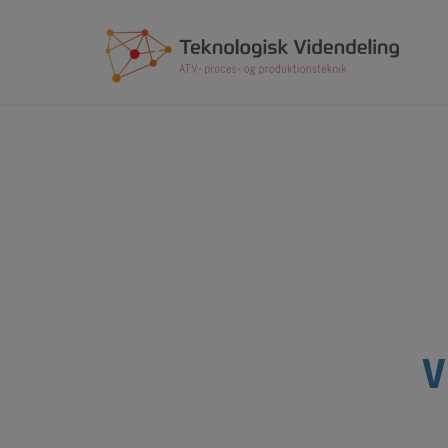
Hop
til
indholdet
V