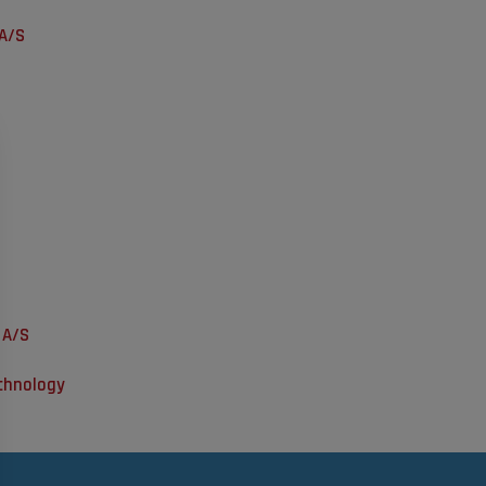
 A/S
 A/S
chnology