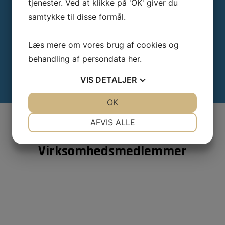
tjenester. Ved at klikke på 'OK' giver du
samtykke til disse formål.
Læs mere om vores brug af cookies og
Modtag vores nyhedsbrev
behandling af persondata
her
.
Få seneste nyt fra Teknologisk Videndeling
VIS
DETALJER
JA
NEJ
OK
JA
NEJ
NØDVENDIGE
PRÆFERENCER
AFVIS ALLE
JA
NEJ
JA
NEJ
Virksomhedsmedlemmer
MARKETING
STATISTIK