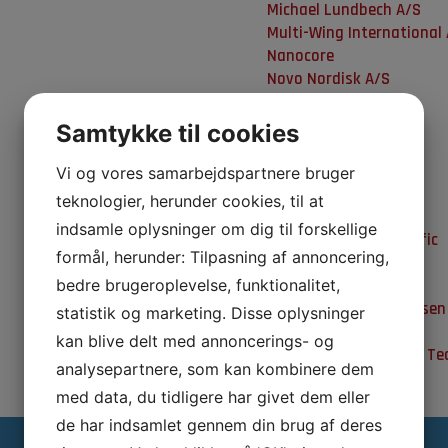
Michael Lundbech A/S
Multi-Wing International
Nanocore
Novo Nordisk A/S
Oticon A/S
Saxe Group
Samtykke til cookies
Seal Engineering
SP Group A/S
Vi og vores samarbejdspartnere bruger
Steel-Tech ApS
teknologier, herunder cookies, til at
Teknologisk Institut
indsamle oplysninger om dig til forskellige
Thermo Fisher Scientific
formål, herunder: Tilpasning af annoncering,
UNEEG medical A/S
Velux Group
bedre brugeroplevelse, funktionalitet,
Aage Vestergaard Larsen
statistik og marketing. Disse oplysninger
Widex A/S
kan blive delt med annoncerings- og
WTT Wood Treatment Te
analysepartnere, som kan kombinere dem
med data, du tidligere har givet dem eller
de har indsamlet gennem din brug af deres