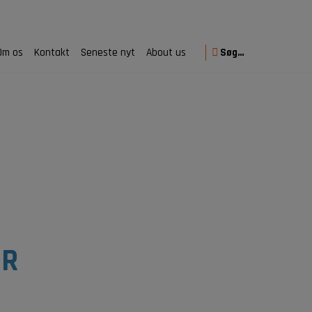
Om os
Kontakt
Seneste nyt
About us
Søg…
ER