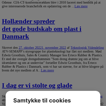
Odense. CIA-CT-konferencerækken blev i 2010 laceret med henblik på at
give interesse­rede branchefolk en opdate­ring om de ...
Læs mere
Hollænder spreder
det gode budskab om plast i
Danmark
Skrevet den
27. oktober 2022
1. november 2022
af
Teknologisk Videndeling
ATV-SEMAPP’s styregruppe for plastteknologi har fået nyt medlem. Mød
Edwin Groothuis, Sales & Country Manager hos Erteco Rubber & Plastics.
Et sted der overgår drengedrømmen ”Som dreng drømte jeg om at blive
idrætslærer og om at undervise” fortæller Edwin Groothuis, fra Erteco
Rubber & Plastics i Danmark, som vi har sat stævne, for at blive klogere på
hvem det nye medlem af A...
Læs mere
I dag er vi stolte og glade
Skrevet den
10. oktober 2022
12. oktober 2022
af
Teknologisk Videndeling
Samtykke til cookies
40 år med ATV-SEMAPP Vi fejrer ATV-SEMAPPs 40 års jubilæum i dag.
Vi byder gæster, som har været med lige fra etablering af foreningen i 1982