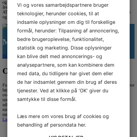
og medlemmer af fællesskabet samt engagerede deltagere, som igennem
Vi og vores samarbejdspartnere bruger
årene har været med på kurser og seminarer, velkommen. Fra dag ét har
ATV-SEMAPP været drevet af frivillige ildsjæle. I dag fejrer vi også dem
teknologier, herunder cookies, til at
og takker alle vores frivillige kræfter i ...
Læs mere
indsamle oplysninger om dig til forskellige
formål, herunder: Tilpasning af annoncering,
bedre brugeroplevelse, funktionalitet,
Modtag vores nyhedsbrev
statistik og marketing. Disse oplysninger
kan blive delt med annoncerings- og
Få seneste nyt fra Teknologisk Videndeling
analysepartnere, som kan kombinere dem
Om Teknologisk Videndeling
med data, du tidligere har givet dem eller
de har indsamlet gennem din brug af deres
Foreningen Teknologisk Videndeling har eksisteret siden 1982 og arrangerer
tjenester. Ved at klikke på 'OK' giver du
højspecialiserede arrangementer for fagspecialister inden for korrosion,
overflader, plastteknologsi og produktion. Vi arrangerer årligt 20-30
samtykke til disse formål.
temadage, kurser og konferencer, hvor anerkendte specialister fra ind- og
udland holder oplæg. Ofte foregår arrangementerne hos
medlemsvirksomhederne eller hos kendte industrivirksomheder. De varer
mellem en halv dag op til tre dage.
Læs mere om vores brug af cookies og
Læs mere
behandling af persondata
her
.