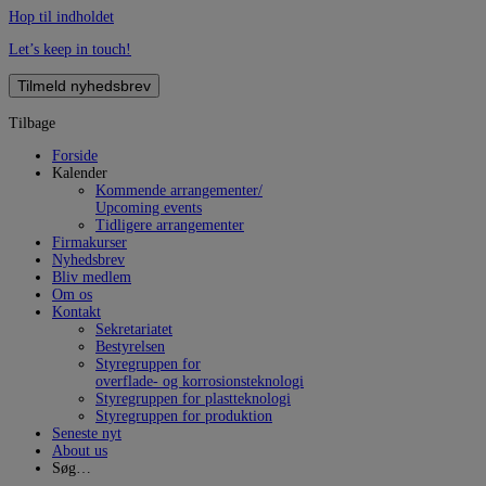
Hop til indholdet
Let’s keep in touch!
Tilmeld nyhedsbrev
Tilbage
Forside
Kalender
Kommende arrangementer/
Upcoming events
Tidligere arrangementer
Firmakurser
Nyhedsbrev
Bliv medlem
Om os
Kontakt
Sekretariatet
Bestyrelsen
Styregruppen for
overflade- og korrosionsteknologi
Styregruppen for plastteknologi
Styregruppen for produktion
Seneste nyt
About us
Søg…