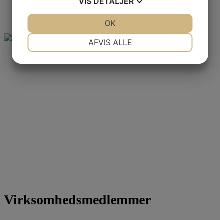
VIS
DETALJER
JA
NEJ
OK
JA
NEJ
NØDVENDIGE
PRÆFERENCER
AFVIS ALLE
JA
NEJ
JA
NEJ
MARKETING
STATISTIK
Virksomhedsmedlemmer