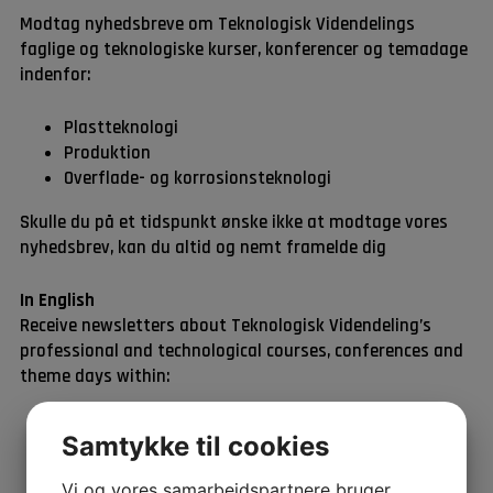
Modtag nyhedsbreve om Teknologisk Videndelings
faglige og teknologiske kurser, konferencer og temadage
indenfor:
Plastteknologi
Produktion
Overflade- og korrosionsteknologi
Skulle du på et tidspunkt ønske ikke at modtage vores
nyhedsbrev, kan du altid og nemt framelde dig
In English
Receive newsletters about Teknologisk Videndeling’s
professional and technological courses, conferences and
theme days within:
Plastic technology
Samtykke til cookies
Production
Surface and corrosion technology
Vi og vores samarbejdspartnere bruger