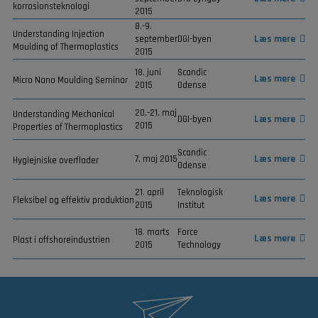
korrosionsteknologi
2015
8.-9.
Understanding Injection
september
DGI-byen
Læs mere
Moulding of Thermoplastics
2015
18. juni
Scandic
Læs mere
Micro Nano Moulding Seminar
2015
Odense
20.-21. maj
Understanding Mechanical
DGI-byen
Læs mere
2015
Properties of Thermoplastics
Scandic
7. maj 2015
Læs mere
Hygiejniske overflader
Odense
21. april
Teknologisk
Læs mere
Fleksibel og effektiv produktion
2015
Institut
18. marts
Force
Læs mere
Plast i offshoreindustrien
2015
Technology