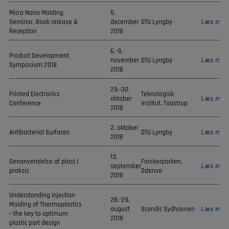
Micro Nano Molding
5.
Seminar, Book release &
december
DTU Lyngby
Læs mer
Reception
2018
6.-9.
Product Development
november
DTU Lyngby
Læs mer
Symposium 2018
2018
29.-30.
Printed Electronics
Teknologisk
oktober
Læs mer
Conference
Institut, Taastrup
2018
2. oktober
Antibacterial Surfaces
DTU Lyngby
Læs mer
2018
13.
Genanvendelse af plast i
Forskerparken,
september
Læs mer
praksis
Odense
2018
Understanding Injection
28.-29.
Molding of Thermoplastics
august
Scandic Sydhavnen
Læs mer
– the key to optimum
2018
plastic part design