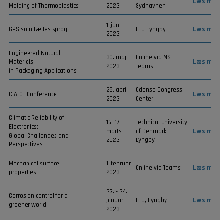
Læs mer
Molding of Thermoplastics
2023
Sydhavnen
1. juni
GPS som fælles sprog
DTU Lyngby
Læs mer
2023
Engineered Natural
30. maj
Online via MS
Materials
Læs mer
2023
Teams
in Packaging Applications
25. april
Odense Congress
CIA-CT Conference
Læs mer
2023
Center
Climatic Reliability of
16.-17.
Technical University
Electronics:
marts
of Denmark,
Læs mer
Global Challenges and
2023
Lyngby
Perspectives
Mechanical surface
1. februar
Online via Teams
Læs mer
properties
2023
23. - 24.
Corrosion control for a
januar
DTU, Lyngby
Læs mer
greener world
2023