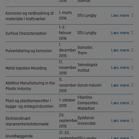
2016
Odense
1. marts
Korrosion og nedbrydning af
DTU Lyngby
Læs mere
2016
materialer i kraftværker
1.-2.
februar
DTU Lyngby
Læs mere
Surface Characterization
2016
1.
Dancolor,
december
Læs mere
Pulverlakering og korrosion
Them
2015
17.
Teknologisk
november
Læs mere
Metal Injection Moulding
Institut
2015
11.
Additive Manufacturing in the
november
Dansk Industri
Læs mere
Plastic Industry
2015
Fiberline
7. oktober
Plast og plastkompositter i
Composites,
Læs mere
2015
bygge- og anlægsindustrien
Middelfart
23.
Syddansk
Ekstraordinært
september
Læs mere
Universitet
repræsentantskabsmøde
2015
21.-22.
Grundlæggende
september
DTU Lyngby
Læs mere