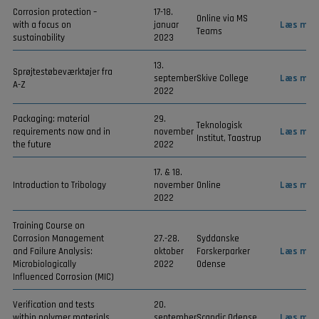
Corrosion protection –
17-18.
Online via MS
with a focus on
januar
Læs mer
Teams
sustainability
2023
13.
Sprøjtestøbeværktøjer fra
september
Skive College
Læs mer
A-Z
2022
Packaging: material
29.
Teknologisk
requirements now and in
november
Læs mer
Institut, Taastrup
the future
2022
17. & 18.
Introduction to Tribology
november
Online
Læs mer
2022
Training Course on
Corrosion Management
27.-28.
Syddanske
and Failure Analysis:
oktober
Forskerparker
Læs mer
Microbiologically
2022
Odense
Influenced Corrosion (MIC)
Verification and tests
20.
within polymer materials,
september
Scandic Odense
Læs mer