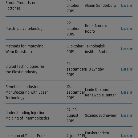
29.
Smart Products and
oktober
Alsion Sønderborg
Læs mer
Factories
2019
22.
Hotel Amerika,
Rustfri pulverteknologi
oktober
Læs mer
Hobro
2019
Methods for Improving
3. oktober
Teknologisk
Læs mer
Wear Resistance
2019
institut, Aarhus
24.
Digital Technologies for
september
DTU Lyngby
Læs mer
the Plastic Industry
2019
Benefits of Industrial
12.
Lindø Offshore
Manufacturing with Laser
september
Læs mer
Renewable Center
Technology
2019
27.-28.
Understanding Injection
august
Scandic Sydhavnen
Læs mer
Molding of Thermoplastics
2019
Forskerparken
Lifespan of Plastic Parts
4. juni 2019
Læs mer