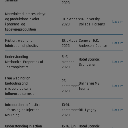
seminar
2023
Materialer til procesudstyr
og produktionslokaler
31. oktober
VIA University
Læs mer
i pharma- og
2023
College, Horsens
fødevareproduktion
Friction, wear and
10. oktober
Comwell H.C.
Læs mer
lubrication of plastics
2023
Andersen, Odense
Understanding
5.-6.
Hotel Scandic
Mechanical Properties of
oktober
Læs mer
Sydhavnen
Thermoplastics
2023
Free webinar on
26.
biofouling and
Online via MS
september
Læs mer
microbiologically
Teams
2023
influenced corrosion
Introduction to Plastics
13-14.
– focusing on Injection
september
DTU Lyngby
Læs mer
Moulding
2023
Understanding Injection
15-16. juni
Hotel Scandic