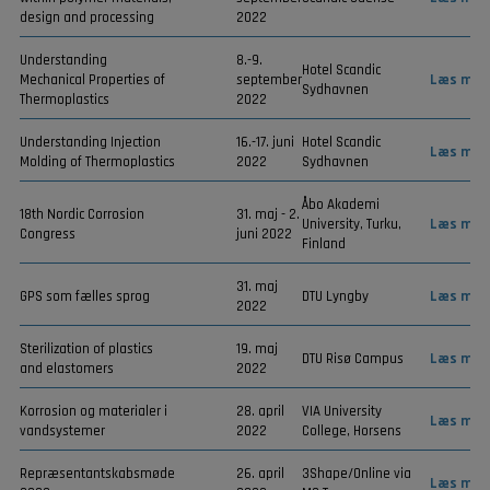
design and processing
2022
Understanding
8.-9.
Hotel Scandic
Mechanical Properties of
september
Læs mer
Sydhavnen
Thermoplastics
2022
Understanding Injection
16.-17. juni
Hotel Scandic
Læs mer
Molding of Thermoplastics
2022
Sydhavnen
Åbo Akademi
18th Nordic Corrosion
31. maj - 2.
University, Turku,
Læs mer
Congress
juni 2022
Finland
31. maj
GPS som fælles sprog
DTU Lyngby
Læs mer
2022
Sterilization of plastics
19. maj
DTU Risø Campus
Læs mer
and elastomers
2022
Korrosion og materialer i
28. april
VIA University
Læs mer
vandsystemer
2022
College, Horsens
Repræsentantskabsmøde
26. april
3Shape/Online via
Læs mer