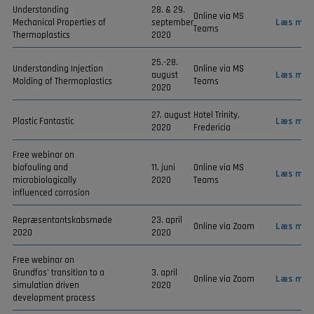
Understanding
28. & 29.
Online via MS
Mechanical Properties of
september
Læs mer
Teams
Thermoplastics
2020
25.-28.
Understanding Injection
Online via MS
august
Læs mer
Molding of Thermoplastics
Teams
2020
27. august
Hotel Trinity,
Plastic Fantastic
Læs mer
2020
Fredericia
Free webinar on
biofouling and
11. juni
Online via MS
Læs mer
microbiologically
2020
Teams
influenced corrosion
Repræsentantskabsmøde
23. april
Online via Zoom
Læs mer
2020
2020
Free webinar on
Grundfos’ transition to a
3. april
Online via Zoom
Læs mer
simulation driven
2020
development process