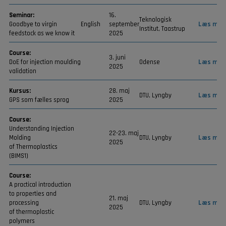
Seminar:
16.
Teknologisk
Goodbye to virgin
English
september
Læs mer
Institut, Taastrup
feedstock as we know it
2025
Course:
3. juni
DoE for injection moulding
Odense
Læs mer
2025
validation
Kursus:
28. maj
DTU, Lyngby
Læs mer
GPS som fælles sprog
2025
Course:
Understanding Injection
22-23. maj
Molding
DTU, Lyngby
Læs mer
2025
of Thermoplastics
(BIMS1)
Course:
A practical introduction
to properties and
21. maj
processing
DTU, Lyngby
Læs mer
2025
of thermoplastic
polymers