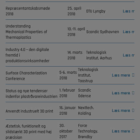
Repræsentantskabsmøde
25. april
DTU Lyngby
Læs mer
2018
2018
Understanding
10.-11. april
Mechanical Properties of
Scandic Sydhavnen
Læs mer
2018
Thermoplastics
Industry 4.0 – den digitale
14. marts
Teknologisk
fremtid i
Læs mer
2018
institut, Aarhus
produktionsvirksomheder
Teknologisk
5-6. marts
Surface Characterization
Institut,
Læs mere
2018
Conference
Taastrup
1. februar
Scandic
Status og nye tendenser
Læs mere
2018
Odense
indenfor plastråvareindustrien
16. januar
Nexttech,
Læs mere
Anvendt industruelt 3D print
2018
Kolding
30.
Force
Æstetisk, funktionelt og
oktober
Technology,
Læs mere
slidstærkt 3D print med høj
2017
Brøndby
præcision