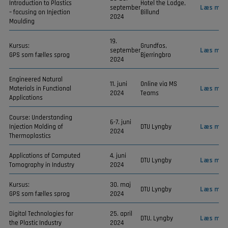
Introduction to Plastics
Hotel the Lodge,
september
Læs mer
– focusing on Injection
Billund
2024
Moulding
19.
Kursus:
Grundfos,
september
Læs mer
GPS som fælles sprog
Bjerringbro
2024
Engineered Natural
11. juni
Online via MS
Materials in Functional
Læs mer
2024
Teams
Applications
Course: Understanding
6-7. juni
Injection Molding of
DTU Lyngby
Læs mer
2024
Thermoplastics
Applications of Computed
4. juni
DTU Lyngby
Læs mer
Tomography in Industry
2024
Kursus:
30. maj
DTU Lyngby
Læs mer
GPS som fælles sprog
2024
Digital Technologies for
25. april
DTU, Lyngby
Læs mer
the Plastic Industry
2024