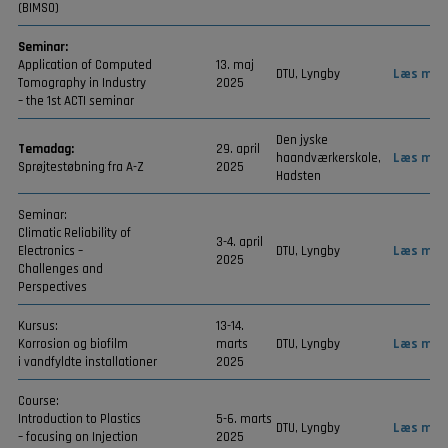
(BIMS0)
Seminar:
Application of Computed
13. maj
DTU, Lyngby
Læs mer
Tomography in Industry
2025
– the 1st ACTI seminar
Den jyske
Temadag:
29. april
haandværkerskole,
Læs mer
Sprøjtestøbning fra A-Z
2025
Hadsten
Seminar:
Climatic Reliability of
3-4. april
Electronics –
DTU, Lyngby
Læs mer
2025
Challenges and
Perspectives
Kursus:
13-14.
Korrosion og biofilm
marts
DTU, Lyngby
Læs mer
i vandfyldte installationer
2025
Course:
Introduction to Plastics
5-6. marts
DTU, Lyngby
Læs mer
– focusing on Injection
2025