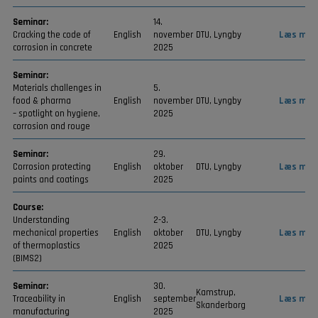
Seminar:
14.
Cracking the code of
English
november
DTU, Lyngby
Læs mer
corrosion in concrete
2025
Seminar:
Materials challenges in
5.
food & pharma
English
november
DTU, Lyngby
Læs mer
– spotlight on hygiene,
2025
corrosion and rouge
Seminar:
29.
Corrosion protecting
English
oktober
DTU, Lyngby
Læs mer
paints and coatings
2025
Course:
Understanding
2-3.
mechanical properties
English
oktober
DTU, Lyngby
Læs mer
of thermoplastics
2025
(BIMS2)
Seminar:
30.
Kamstrup,
Traceability in
English
september
Læs mer
Skanderborg
manufacturing
2025