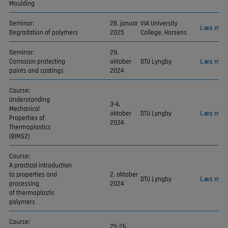
Moulding
Seminar:
28. januar
VIA University
Læs mer
Degradation of polymers
2025
College, Horsens
Seminar:
29.
Corrosion protecting
oktober
DTU Lyngby
Læs mer
paints and coatings
2024
Course:
Understanding
3-4.
Mechanical
oktober
DTU Lyngby
Læs mer
Properties of
2024
Thermoplastics
(BIMS2)
Course:
A practical introduction
to properties and
2. oktober
DTU Lyngby
Læs mer
processing
2024
of thermoplastic
polymers
Course:
25-26.