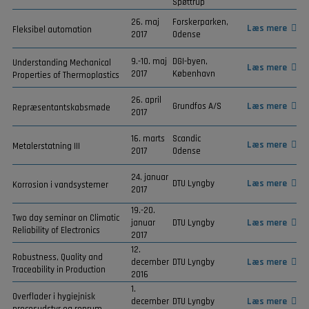
Spøttrup
26. maj
Forskerparken,
Læs mere
Fleksibel automation
2017
Odense
9.-10. maj
DGI-byen,
Understanding Mechanical
Læs mere
2017
København
Properties of Thermoplastics
26. april
Grundfos A/S
Læs mere
Repræsentantskabsmøde
2017
16. marts
Scandic
Læs mere
Metalerstatning III
2017
Odense
24. januar
DTU Lyngby
Læs mere
Korrosion i vandsystemer
2017
19.-20.
Two day seminar on Climatic
januar
DTU Lyngby
Læs mere
Reliability of Electronics
2017
12.
Robustness, Quality and
december
DTU Lyngby
Læs mere
Traceability in Production
2016
1.
Overflader i hygiejnisk
december
DTU Lyngby
Læs mere