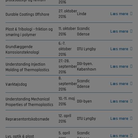
procesudstyr og renrum
2016
27. oktober
Lindø
Læs mere
Durable Coatings Offshore
2016
11. oktober
Scandic
Plast & Tribologi – friktion og
Læs mere
2016
Odense
smøring i polymer
6.-7.
Grundlæggende
oktober
DTU Lyngby
Læs mere
Korrosionsteknologi
2016
27.-28.
DGI-byen,
Understanding Injection
september
Læs mere
København
Molding of Thermoplastics
2016
8.
Scandic
september
Læs mere
Værktøjsdag
Odense
2016
10.-11. maj
Understanding Mechanical
DGI-byen
Læs mere
2016
Properties of Thermoplastics
12. april
DTU Lyngby
Læs mere
Repræsentantskabsmøde
2016
5. april
Scandic
Læs mere
Lys, optik & plast