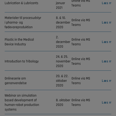
Online via MS
Lubrication & Lubricants
januar
Læs mer
Teams
2021
Materialer til procesudstyr
8. & 10.
Online via MS
i pharma- og
december
Læs mer
Teams
fødevareproduktion
2020
2.
Plastic in the Medical
Online via MS
december
Læs mer
Device Industry
Teams
2020
24. & 25.
Online via MS
Introduction to Tribology
november
Læs mer
Teams
2020
20. & 22.
Onlineserie om
Online via MS
oktober
Læs mer
genanvendelse
Teams
2020
Webinar on simulation
based development of
8. oktober
Online via MS
Læs mer
human-robot production
2020
Teams
systems