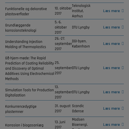
Teknologisk
10. oktober
Funktionelle og dekorative
Institut,
Læs mere
2017
plastoverflader
Aarhus
5.-6.
Grundlæggende
oktober
DTU Lyngby
Læs mere
korrosionsteknologi
2017
26.-27.
DGI-byen,
Understanding Injection
september
Læs mere
København
Molding of Thermoplastics
2017
Gå-hjem-møde: The Rapid
25.
Prediction of Coating Reliability
september
DTU Lyngby
Læs mere
and Discovery of Optimal
2017
Additives Using Electrochemical
Methods
13.
Simulation Tools for Production
september
DTU Lyngby
Læs mere
Digitalization
2017
31. august
Scandic
Konkurrencedygtige
Læs mere
2017
Odense
plastemner
Madsen
13. juni
Bioenergi,
Læs mere
Korrosion i biogasanlæg
2017