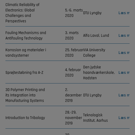
Climatic Reliability of
Electronics: Global
5.-6. marts
DTU Lyngby
Læs mer
Challenges and
2020
Perspectives
Fouling Mechanisms and
3. marts
Alfa Laval, Lund
Læs mer
Antifouling Technology
2020
Korrosion og materialer i
25. februar
VIA University
Læs mer
vandsystemer
2020
College
Den jydske
4. februar
Sprøjtestøbning fra A-Z
haandværkerskole,
Læs mer
2020
Hadsten
3D Polymer Printing and
2.
its Integration into
december
DTU Lyngby
Læs mer
Manufacturing Systems
2019
28.-29.
Teknologisk
Introduction to Tribology
november
Læs mer
Institut, Aarhus
2019