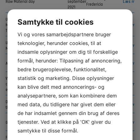
Raw Material day
september
Læs mer
Fredericia
2021
Understanding
2. & 3.
Samtykke til cookies
Mechanical Properties of
september
Scandic Sydhavnen
Læs mer
Thermoplastics
2021
Vi og vores samarbejdspartnere bruger
teknologier, herunder cookies, til at
Understanding Injection
21. - 24.
Online via MS
Læs mer
Molding of Thermoplastics
Juni 2021
Teams
indsamle oplysninger om dig til forskellige
formål, herunder: Tilpasning af annoncering,
14. & 16.
Online via MS
Atmosfærisk korrosion
Læs mer
juni 2021
Teams
bedre brugeroplevelse, funktionalitet,
statistik og marketing. Disse oplysninger
When is a surface or
9.-10. juni
Online via MS
component clean
Læs mer
kan blive delt med annoncerings- og
2021
Teams
enough?
analysepartnere, som kan kombinere dem
Digital Technologies for
31. maj & 1.
Online via MS
med data, du tidligere har givet dem eller
Læs mer
the Plastic Industry
juni 2021
Teams
de har indsamlet gennem din brug af deres
20. & 27.
Online via MS
tjenester. Ved at klikke på 'OK' giver du
GPS som fælles sprog
Læs mer
maj 2021
Teams
samtykke til disse formål.
Free Webinar: Simulation,