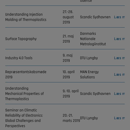
Odense
27.-28.
Understanding Injection
august
Scandic Sydhavnen
Læs mer
Molding of Thermoplastics
2019
Danmarks
21. maj
Surface Topography
Nationale
Læs mer
2019
Metrologiinstitut
9. maj
Industry 4.0 Tools
DTU Lyngby
Læs mer
2019
Repræsentantskabsmøde
10. april
MAN Energy
Læs mer
2019
2019
Solutions
Understanding
9.-10. april
Mechanical Properties of
Scandic Sydhavnen
Læs mer
2019
Thermoplastics
Seminar on Climatic
Reliability of Electronics:
20.-21.
DTU Lyngby
Læs mer
Global Challenges and
marts 2019
Perspectives