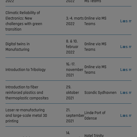
2022
2022
MS Teams
Climatic Reliability of
Electronics: New
3.-4. marts
Online via MS
Læs mer
challenges with green
2022
Teams
transition
8. & 10.
Digital twins in
Online via MS
februar
Læs mer
Manufacturing
Teams
2022
16.-17.
Online via MS
Introduction to Tribology
november
Læs mer
Teams
2021
Introduction to fiber
29.
reinforced plastics and
oktober
Scandic Sydhavnen
Læs mer
thermoplastic composites
2021
Laser re-manufacturing
21.
Lindø Port of
and large-scale metal 3D
september
Læs mer
Odense
printing
2021
14.
Hotel Trinity