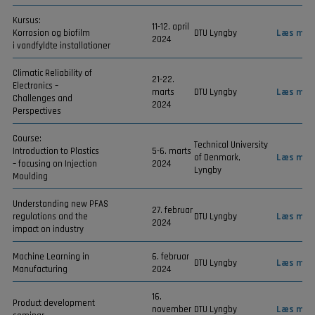
Kursus:
11-12. april
Korrosion og biofilm
DTU Lyngby
Læs mer
2024
i vandfyldte installationer
Climatic Reliability of
21-22.
Electronics –
marts
DTU Lyngby
Læs mer
Challenges and
2024
Perspectives
Course:
Technical University
Introduction to Plastics
5-6. marts
of Denmark,
Læs mer
– focusing on Injection
2024
Lyngby
Moulding
Understanding new PFAS
27. februar
regulations and the
DTU Lyngby
Læs mer
2024
impact on industry
Machine Learning in
6. februar
DTU Lyngby
Læs mer
Manufacturing
2024
16.
Product development
november
DTU Lyngby
Læs mer