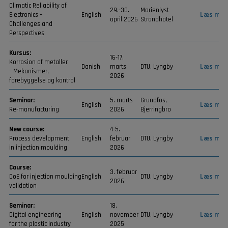
Climatic Reliability of
29.-30.
Marienlyst
Electronics –
English
Læs mer
april 2026
Strandhotel
Challenges and
Perspectives
Kursus:
16-17.
Korrosion af metaller
Danish
marts
DTU, Lyngby
Læs mer
– Mekanismer,
2026
forebyggelse og kontrol
Seminar:
5. marts
Grundfos,
English
Læs mer
Re-manufacturing
2026
Bjerringbro
New course:
4-5.
Process development
English
februar
DTU, Lyngby
Læs mer
in injection moulding
2026
Course:
3. februar
DoE for injection moulding
English
DTU, Lyngby
Læs mer
2026
validation
Seminar:
18.
Digital engineering
English
november
DTU, Lyngby
Læs mer
for the plastic industry
2025