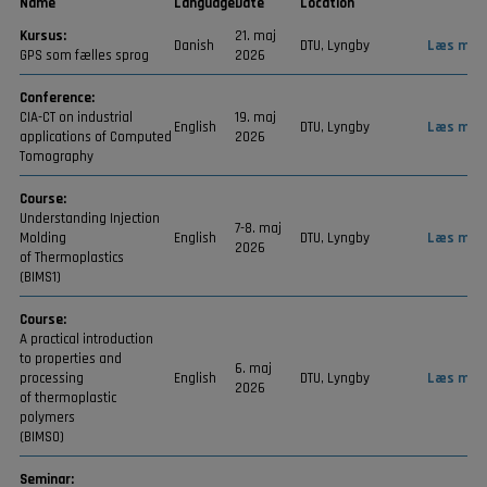
Name
Language
Date
Location
Kursus:
21. maj
Danish
DTU, Lyngby
Læs mer
GPS som fælles sprog
2026
Conference:
CIA-CT on industrial
19. maj
English
DTU, Lyngby
Læs mer
applications of Computed
2026
Tomography
Course:
Understanding Injection
7-8. maj
Molding
English
DTU, Lyngby
Læs mer
2026
of Thermoplastics
(BIMS1)
Course:
A practical introduction
to properties and
6. maj
processing
English
DTU, Lyngby
Læs mer
2026
of thermoplastic
polymers
(BIMS0)
Seminar: