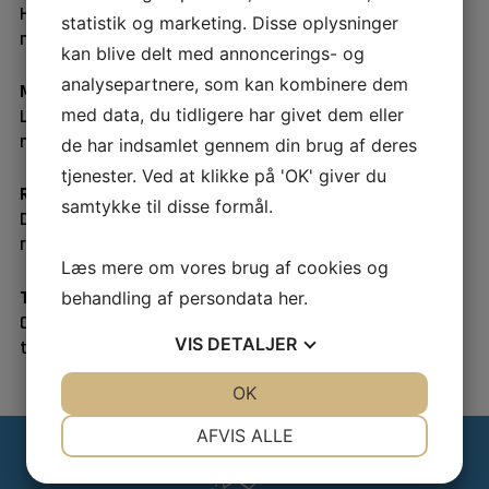
Head of Production Engineering, Everllence
statistik og marketing. Disse oplysninger
mogens.arentoft@man-es.com
kan blive delt med annoncerings- og
analysepartnere, som kan kombinere dem
Morten Stendahl Jellesen
med data, du tidligere har givet dem eller
Lektor, DTU Construct
msje@dtu.dk
de har indsamlet gennem din brug af deres
tjenester. Ved at klikke på 'OK' giver du
Rasmus Storgård Knudsen
samtykke til disse formål.
DFM-Moulding Specialist
rpk@novonordisk.com
Læs mere om vores brug af cookies og
Torben Buch Rasmussen
behandling af persondata
her
.
Chief Partnership Leader , Grundfos A/S
VIS
DETALJER
trasmussen@grundfos.com
JA
NEJ
OK
JA
NEJ
NØDVENDIGE
PRÆFERENCER
AFVIS ALLE
JA
NEJ
JA
NEJ