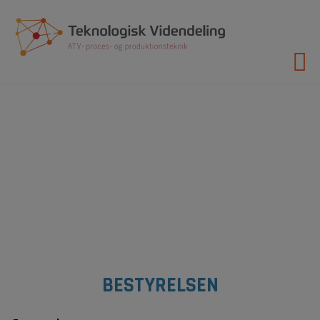
Hop
til
indholdet
BESTYRELSEN