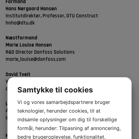
Formand
Hans Nørgaard Hansen
Institutdirektør, Professor, DTU Construct
hnha@dtu.dk
Næstformand
Marie Louise Hansen
R&D Director Danfoss Solutions
marie_louise@danfoss.com
David Tveit
Vice President, Energy and Climate, Teknologisk Institut
dt@dti.dk
Samtykke til cookies
Vi og vores samarbejdspartnere bruger
Lisbeth Hilbert
Associate Partner, IPU
teknologier, herunder cookies, til at
lrh@ipu.dk
indsamle oplysninger om dig til forskellige
formål, herunder: Tilpasning af annoncering,
Mogens Arentoft
bedre brugeroplevelse, funktionalitet,