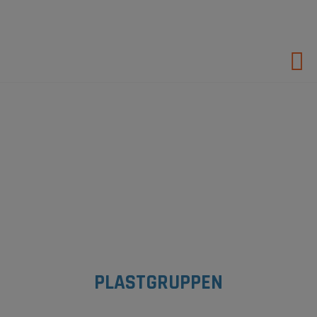
Hop
til
indholdet
PLASTGRUPPEN