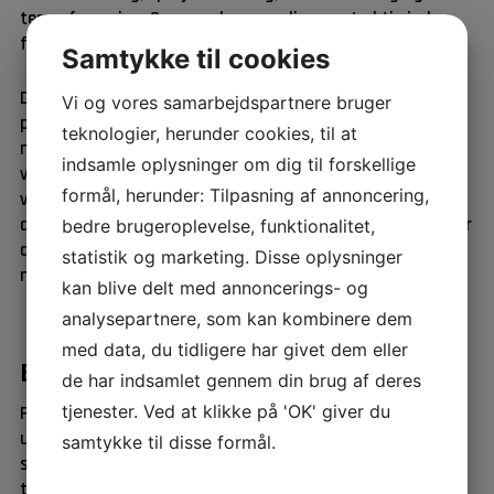
termoformning. Gruppen har navnlig været aktiv inden
for sprøjtestøbeområdet.
Samtykke til cookies
Den danske plastindustri er kendetegnet ved at være en
Vi og vores samarbejdspartnere bruger
plastforarbejdende industri, som fremstiller emner og
teknologier, herunder cookies, til at
metervarer af granulat. For virksomhederne er det især
indsamle oplysninger om dig til forskellige
væsentligt, at materialevalg, design- og konstruktion,
formål, herunder: Tilpasning af annoncering,
værktøjsudformning og maskinvalg samt valg af
driftparametre er optimeret, således at produktionen får
bedre brugeroplevelse, funktionalitet,
den ønskede kvalitet og økonomi, er energi- og
statistik og marketing. Disse oplysninger
miljøvenlig og har en høj grad af reproducerbarhed.
kan blive delt med annoncerings- og
analysepartnere, som kan kombinere dem
med data, du tidligere har givet dem eller
Baggrund – Introduktion
de har indsamlet gennem din brug af deres
tjenester. Ved at klikke på 'OK' giver du
For at skabe et forum for diskussion af en bæredygtig
udvikling i dansk plastproduktion – med fokus på
samtykke til disse formål.
sammenhængen mellem design, materialevalg og
teknologi – besluttede en række personer fra danske