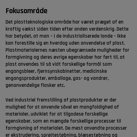
Fokusområde
Det plastteknologiske område har været præget af en
kraftig vækst siden tiden efter anden verdenskrig. Dette
har betydet, at man – i de industrialiserede lande – ikke
kan forestille sig en hverdag uden anvendelse af plast.
Plastmaterialernes næsten ubegrænsede muligheder for
formgivning og deres øvrige egenskaber har ført til, at
plast anvendes til så vidt forskellige formål som
engangsbleer, fjernsynskabinetter, medicinske
engangsprodukter, emballage, gas- og vandrør,
genanvendelige flasker etc.
Ved industriel fremstilling af plastprodukter er der
mulighed for at anvende såvel en mangfoldighed af
materialer, udviklet for at tilgodese forskellige
egenskaber, som en mængde forskellige processer til
formgivning af materialet. De mest anvendte processer
er ekstrudering, sprøjtestøbning, blæsestøbning og