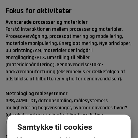
Fokus for aktiviteter
Avancerede processer og materialer
Forstå interaktionen mellem processer og materialer.
Procesovervågning, procesoptimering og modellering,
materiale manipulering. Energioptimering. Nye principper,
3D printning/AM, materialer der indgår i
energilagring/PTX. Omstilling til elbiler
(materialehåndtering). Genanvendelse/take-
back/remanufacturing (eksempelvis er rækkefølgen af
adskillelse af bilbatterier vigtig for genanvendelsen).
Metrologi og målesystemer
GPS, AI/ML, CT, dataopsamling, målesystemers
muligheder og begrænsninger, hvornår anvendes hvad?
(ultralyd, røntgen, in line/off line), predictive
maintenance, sporbarhed og usikkerhedsberegning.
Samtykke til cookies
Produktudvikling