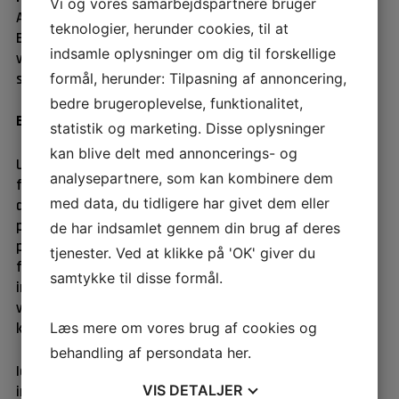
Vi og vores samarbejdspartnere bruger
Arkitektur, design for X, modularisering, Life Cycle
teknologier, herunder cookies, til at
Engineering, PLM systemer, cost analyser, risiko
indsamle oplysninger om dig til forskellige
vurdering, supply chain, test og kvalitetssikring,
simulering (fuld skala), robust design.
formål, herunder: Tilpasning af annoncering,
bedre brugeroplevelse, funktionalitet,
Baggrund
statistik og marketing. Disse oplysninger
kan blive delt med annoncerings- og
Udvalg for produktion blev etableret i sin nuværende
analysepartnere, som kan kombinere dem
form i begyndelsen af 1990’erne som en fortsættelse af
med data, du tidligere har givet dem eller
det daværende udvalg for computer integreret
produktion. Gruppen har siden koncentreret sin indsats
de har indsamlet gennem din brug af deres
på planlægning og afvikling af årlige konferencer med
tjenester. Ved at klikke på 'OK' giver du
fokus på visioner, strategier og praktiske resultater
samtykke til disse formål.
inden for udvikling af produktion og logistik, samt
virksomhedsbesøg og -præsentation i tilknytning til
konferencerne.
Læs mere om vores brug af cookies og
behandling af persondata
her
.
Idéen med konferencerne har bl.a. været at kunne
VIS
DETALJER
inspirere deltagerne ved at: