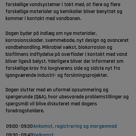
forskellige vandsystemer i takt med, at flere og flere
forskellige materialer og kemikalier bliver benyttet og
kommer i kontakt med vandbanen.
Dagen byder på indlæg om nye materialer,
korrosionsskader, svømmebade, nyt design og avanceret
vandbehandling. Mikrobiel vækst, biokorrosion og
biofilmens indflydelse på overflader i kontakt med vand
bliver ligeså belyst. Yderligere bliver der informeret om
forskellige krav fra lovgiverens side og sidste nyt fra
igangværende industri- og forskningsprojekter.
Dagen slutter med en uformel opsummering og
spørgerunde (Q&A), hvor ubesvarede problemstillinger og
spørgsmål vil blive diskuteret med dagens
foredragsholdere.
09:00
-
09:30
Ankomst, registrering og morgenmad
09:30
-
09:40
Velkomst