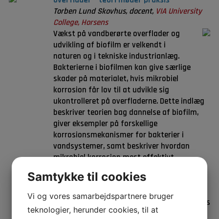
Torben Lund Skovhus, docent,
VIA University
College, Horsens
Vækst på vandberørte overflader og
udvikling af biofilm er velkendt i
naturen og i tekniske industrianlæg.
Bakterierne i biofilmen kan give særlige
skader på materialet, hvis mikrobiel
korrosion får lov til at udvikle sig
ukontrolleret på overfladerne. Dette indlæg
beskriver teorien bag dannelse af biofilm,
giver eksempler på forskellige
korrosionsmekanismer for bakterier i
vandsystemer, samt beskriver hvordan
mikrobiel korrosion mest effektivt
bekæmpes. Der vil blive inddraget aktuelle
Samtykke til cookies
eksempler fra et nyetableret sprinkleranlæg
på et hospital og forskellige offshore
Vi og vores samarbejdspartnere bruger
produktionsanlæg i Nordsøen. Afslutningsvis
teknologier, herunder cookies, til at
præsenteres en ny tilgang til fejlanalyser