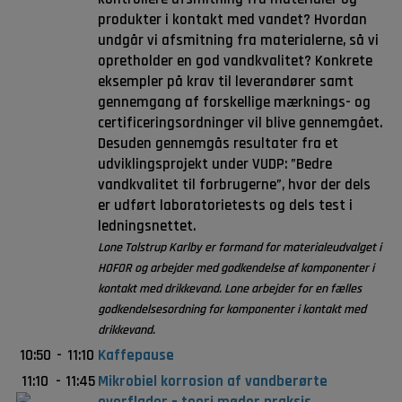
produkter i kontakt med vandet? Hvordan
undgår vi afsmitning fra materialerne, så vi
opretholder en god vandkvalitet? Konkrete
eksempler på krav til leverandører samt
gennemgang af forskellige mærknings- og
certificeringsordninger vil blive gennemgået.
Desuden gennemgås resultater fra et
udviklingsprojekt under VUDP: ”Bedre
vandkvalitet til forbrugerne”, hvor der dels
er udført laboratorietests og dels test i
ledningsnettet.
Lone Tolstrup Karlby er formand for materialeudvalget i
HOFOR og arbejder med godkendelse af komponenter i
kontakt med drikkevand. Lone arbejder for en fælles
godkendelsesordning for komponenter i kontakt med
drikkevand.
10:50
-
11:10
Kaffepause
11:10
-
11:45
Mikrobiel korrosion af vandberørte
overflader – teori møder praksis