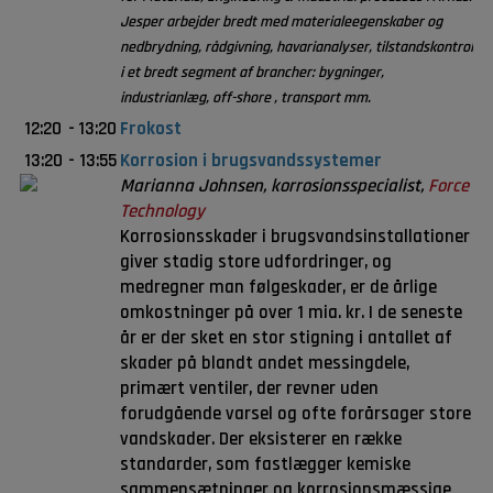
Jesper arbejder bredt med materialeegenskaber og
nedbrydning, rådgivning, havarianalyser, tilstandskontrol
i et bredt segment af brancher: bygninger,
industrianlæg, off-shore , transport mm.
12:20
-
13:20
Frokost
13:20
-
13:55
Korrosion i brugsvandssystemer
Marianna Johnsen, korrosionsspecialist,
Force
Technology
Korrosionsskader i brugsvandsinstallationer
giver stadig store udfordringer, og
medregner man følgeskader, er de årlige
omkostninger på over 1 mia. kr. I de seneste
år er der sket en stor stigning i antallet af
skader på blandt andet messingdele,
primært ventiler, der revner uden
forudgående varsel og ofte forårsager store
vandskader. Der eksisterer en række
standarder, som fastlægger kemiske
sammensætninger og korrosionsmæssige