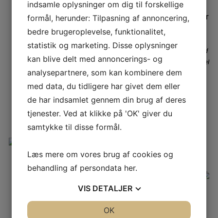
indsamle oplysninger om dig til forskellige
(Root Cause Analysis), hvor moderne DNA
analyser inkluderes og mikrobiel korrosion er
formål, herunder: Tilpasning af annoncering,
nedbrydningsmekanismen.
bedre brugeroplevelse, funktionalitet,
Torben Lund Skovhus er docent og projektleder i
statistik og marketing. Disse oplysninger
Forsknings- og udviklingscenter for byggeri, energi, vand
kan blive delt med annoncerings- og
og klima ved VIA University College og forsker i industriel
analysepartnere, som kan kombinere dem
mikrobiologi herunder materialer og komponenters
interaktion med bakterier og biofilm (biokorrosion).
med data, du tidligere har givet dem eller
Derudover underviser han på Klima- og
de har indsamlet gennem din brug af deres
Forsyningsingeniør Uddannelsen på VIA University
tjenester. Ved at klikke på 'OK' giver du
College.
samtykke til disse formål.
11:45
-
12:20
Korrosion på rustfrit stål i kloridholdige
miljøer
Jesper Nielsen Holst, projektleder,
Force
Læs mere om vores brug af cookies og
Technology
behandling af persondata
her
.
Korrosion på rustfrit stål i
kloridholdige miljøer er et velkendt
VIS
DETALJER
fænomen, som mange måske kan nikke
genkendende til fra besøg i svømmehaller
JA
NEJ
OK
JA
NEJ