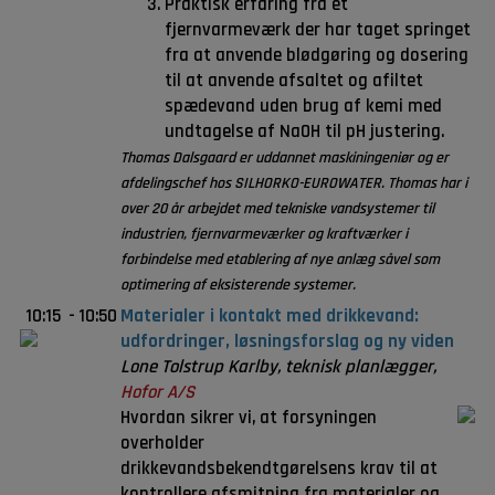
Praktisk erfaring fra et
fjernvarmeværk der har taget springet
fra at anvende blødgøring og dosering
til at anvende afsaltet og afiltet
spædevand uden brug af kemi med
undtagelse af NaOH til pH justering.
Thomas Dalsgaard er uddannet maskiningeniør og er
afdelingschef hos SILHORKO-EUROWATER. Thomas har i
over 20 år arbejdet med tekniske vandsystemer til
industrien, fjernvarmeværker og kraftværker i
forbindelse med etablering af nye anlæg såvel som
optimering af eksisterende systemer.
10:15
-
10:50
Materialer i kontakt med drikkevand:
udfordringer, løsningsforslag og ny viden
Lone Tolstrup Karlby, teknisk planlægger,
Hofor A/S
Hvordan sikrer vi, at forsyningen
overholder
drikkevandsbekendtgørelsens krav til at
kontrollere afsmitning fra materialer og