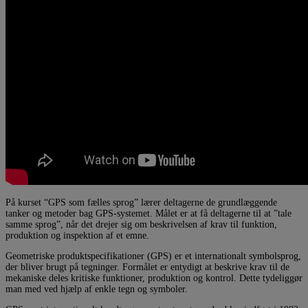
På kurset “GPS som fælles sprog” lærer deltagerne de grundlæggende
tanker og metoder bag GPS-systemet. Målet er at få deltagerne til at ”tale
samme sprog”, når det drejer sig om beskrivelsen af krav til funktion,
produktion og inspektion af et emne.
Geometriske produktspecifikationer (GPS) er et internationalt symbolsprog,
der bliver brugt på tegninger. Formålet er entydigt at beskrive krav til de
mekaniske deles kritiske funktioner, produktion og kontrol. Dette tydeliggør
man med ved hjælp af enkle tegn og symboler.