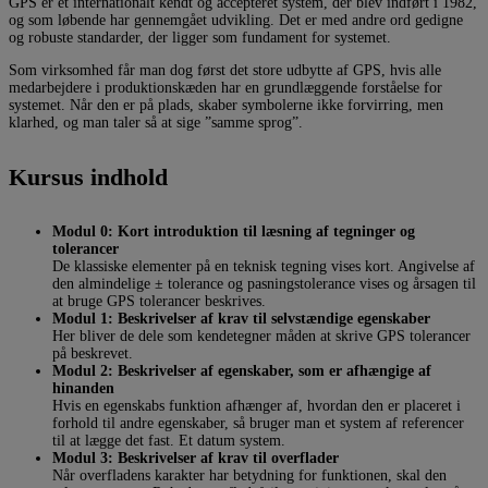
GPS er et internationalt kendt og accepteret system, der blev indført i 1982,
og som løbende har gennemgået udvikling. Det er med andre ord gedigne
og robuste standarder, der ligger som fundament for systemet.
Som virksomhed får man dog først det store udbytte af GPS, hvis alle
medarbejdere i produktionskæden har en grundlæggende forståelse for
systemet. Når den er på plads, skaber symbolerne ikke forvirring, men
klarhed, og man taler så at sige ”samme sprog”.
Kursus indhold
Modul 0:
Kort introduktion til læsning af tegninger og
tolerancer
De klassiske elementer på en teknisk tegning vises kort. Angivelse af
den almindelige ± tolerance og pasningstolerance vises og årsagen til
at bruge GPS tolerancer beskrives.
Modul 1: Beskrivelser af krav til selvstændige egenskaber
Her bliver de dele som kendetegner måden at skrive GPS tolerancer
på beskrevet.
Modul 2: Beskrivelser af egenskaber, som er afhængige af
hinanden
Hvis en egenskabs funktion afhænger af, hvordan den er placeret i
forhold til andre egenskaber, så bruger man et system af referencer
til at lægge det fast. Et datum system.
Modul 3: Beskrivelser af krav til overflader
Når overfladens karakter har betydning for funktionen, skal den