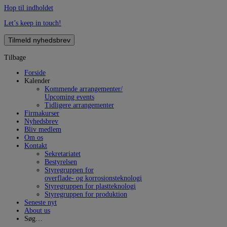
Hop til indholdet
Let’s keep in touch!
Tilmeld nyhedsbrev
Tilbage
Forside
Kalender
Kommende arrangementer/
Upcoming events
Tidligere arrangementer
Firmakurser
Nyhedsbrev
Bliv medlem
Om os
Kontakt
Sekretariatet
Bestyrelsen
Styregruppen for
overflade- og korrosionsteknologi
Styregruppen for plastteknologi
Styregruppen for produktion
Seneste nyt
About us
Søg…