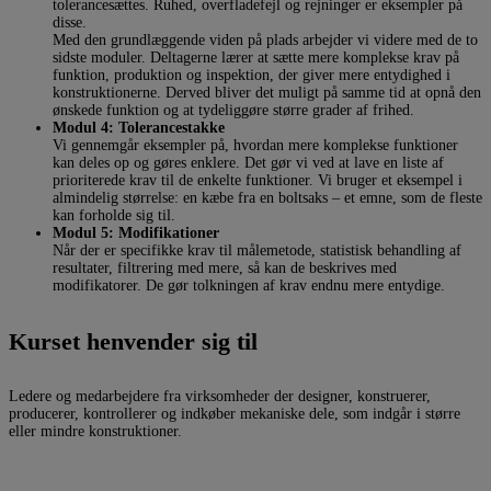
tolerancesættes. Ruhed, overfladefejl og rejninger er eksempler på
disse.
Med den grundlæggende viden på plads arbejder vi videre med de to
sidste moduler. Deltagerne lærer at sætte mere komplekse krav på
funktion, produktion og inspektion, der giver mere entydighed i
konstruktionerne. Derved bliver det muligt på samme tid at opnå den
ønskede funktion og at tydeliggøre større grader af frihed.
Modul 4: Tolerancestakke
Vi gennemgår eksempler på, hvordan mere komplekse funktioner
kan deles op og gøres enklere. Det gør vi ved at lave en liste af
prioriterede krav til de enkelte funktioner. Vi bruger et eksempel i
almindelig størrelse: en kæbe fra en boltsaks – et emne, som de fleste
kan forholde sig til.
Modul 5: Modifikationer
Når der er specifikke krav til målemetode, statistisk behandling af
resultater, filtrering med mere, så kan de beskrives med
modifikatorer. De gør tolkningen af krav endnu mere entydige.
Kurset henvender sig til
Ledere og medarbejdere fra virksomheder der designer, konstruerer,
producerer, kontrollerer og indkøber mekaniske dele, som indgår i større
eller mindre konstruktioner.