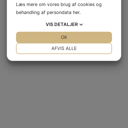
Læs mere om vores brug af cookies og
behandling af persondata
her
.
VIS
DETALJER
JA
NEJ
OK
JA
NEJ
NØDVENDIGE
PRÆFERENCER
AFVIS ALLE
JA
NEJ
JA
NEJ
MARKETING
STATISTIK