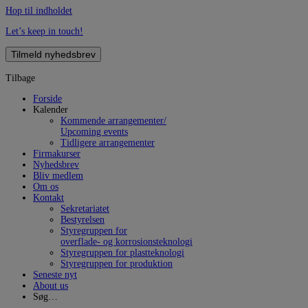
Hop til indholdet
Let’s keep in touch!
Tilmeld nyhedsbrev
Tilbage
Forside
Kalender
Kommende arrangementer/
Upcoming events
Tidligere arrangementer
Firmakurser
Nyhedsbrev
Bliv medlem
Om os
Kontakt
Sekretariatet
Bestyrelsen
Styregruppen for
overflade- og korrosionsteknologi
Styregruppen for plastteknologi
Styregruppen for produktion
Seneste nyt
About us
Søg…