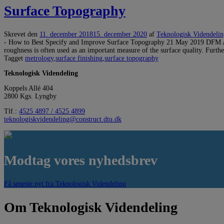
Surface Topography
Skrevet den
11. december 2018
15. december 2020
af
Teknologisk Videndelin
- How to Best Specify and Improve Surface Topography 21 May 2019 DFM A/S
roughness is often used as an important measure of the surface quality. Furth
Tagget
metrology
,
surface finishing
,
surface topography
Teknologisk Videndeling
Koppels Allé 404
2800 Kgs. Lyngby
Tlf.:
4525 4897 / 4525 4899
teknologiskvidendeling@construct.dtu.dk
Modtag vores nyhedsbrev
Få seneste nyt fra Teknologisk Videndeling
Om Teknologisk Videndeling