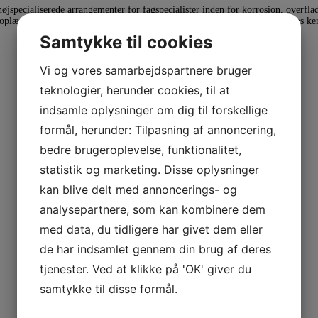
jspecialiserede arrangementer for fagspecialister inden for korrosion, overflad
r oplæg. Ofte foregår arrangementerne hos medlemsvirksomhederne eller hos ken
Samtykke til cookies
Vi og vores samarbejdspartnere bruger
teknologier, herunder cookies, til at
indsamle oplysninger om dig til forskellige
formål, herunder: Tilpasning af annoncering,
bedre brugeroplevelse, funktionalitet,
statistik og marketing. Disse oplysninger
kan blive delt med annoncerings- og
analysepartnere, som kan kombinere dem
med data, du tidligere har givet dem eller
de har indsamlet gennem din brug af deres
tjenester. Ved at klikke på 'OK' giver du
samtykke til disse formål.